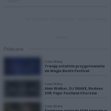
bcc katowice,
przedsiębiorcy,
business meeting,
REKLAMA
Polecane
Czas Wolny
Trwają ostatnie przygotowania
do Magic Beats Festival
Czas Wolny
Alan Walker, DJ SNAKE, Bedoes
2115: Fajer Festiwal Chorzów
Czas Wolny
Światowe gwiazdy EDM zagrają w