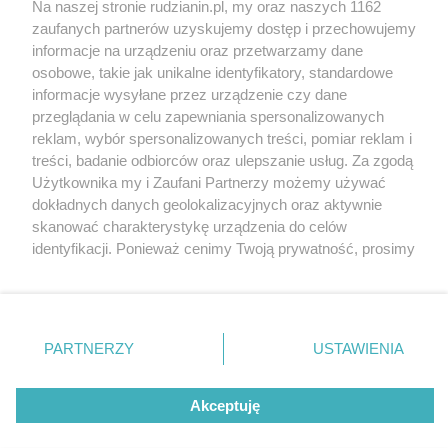
Na naszej stronie rudzianin.pl, my oraz naszych 1162
Wydawca mediów
lokalnych
zaufanych partnerów uzyskujemy dostęp i przechowujemy
informacje na urządzeniu oraz przetwarzamy dane
osobowe, takie jak unikalne identyfikatory, standardowe
informacje wysyłane przez urządzenie czy dane
przeglądania w celu zapewniania spersonalizowanych
reklam, wybór spersonalizowanych treści, pomiar reklam i
Nie zapomnij
treści, badanie odbiorców oraz ulepszanie usług. Za zgodą
zapoznać się z:
polityką prywatności
regulamin korzystania z portali
Użytkownika my i Zaufani Partnerzy możemy używać
Twoje
miasto
Skontakuj się
z nami
dokładnych danych geolokalizacyjnych oraz aktywnie
Piekary Śląskie
Kontakt
skanować charakterystykę urządzenia do celów
Chorzów
Wydawca
identyfikacji. Ponieważ cenimy Twoją prywatność, prosimy
Tarnowskie Góry
Redakcja
Ruda Śląska
Newsletter
o zgodę na korzystanie z tych technologii poprzez
Świętochłowice
Reklama
kliknięcie „Akceptuję”. Zgoda jest dobrowolna i zawsze
Tychy
możesz ją zmienić/wycofać klikając przycisk ustawień
Bytom
Katowice
prywatności znajdujący się w lewym dolnym rogu strony
PARTNERZY
USTAWIENIA
Gliwice
. Niektóre rodzaje przetwarzania danych nie wymagają
Zabrze
Zagłębie
zgody użytkownika, ale masz prawo sprzeciwić się
Akceptuję
takiemu przetwarzaniu. Preferencje będą miały
zastosowania tylko na tej witrynie.