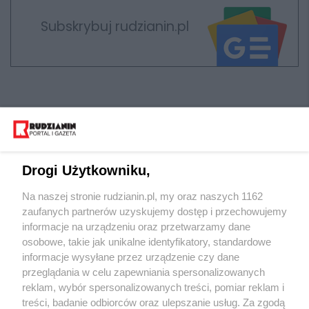
Subskrybuj rudzianin.pl
Drogi Użytkowniku,
Na naszej stronie rudzianin.pl, my oraz naszych 1162
Wydawca mediów
lokalnych
zaufanych partnerów uzyskujemy dostęp i przechowujemy
informacje na urządzeniu oraz przetwarzamy dane
osobowe, takie jak unikalne identyfikatory, standardowe
informacje wysyłane przez urządzenie czy dane
przeglądania w celu zapewniania spersonalizowanych
reklam, wybór spersonalizowanych treści, pomiar reklam i
Nie zapomnij
treści, badanie odbiorców oraz ulepszanie usług. Za zgodą
zapoznać się z:
polityką prywatności
regulamin korzystania z portali