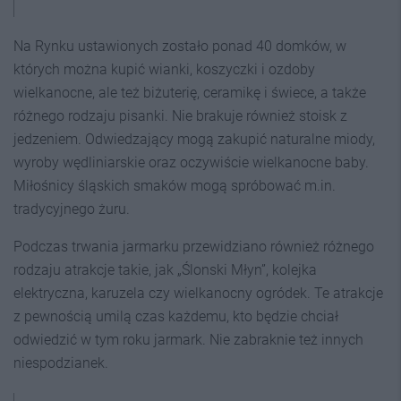
Na Rynku ustawionych zostało ponad 40 domków, w
których można kupić wianki, koszyczki i ozdoby
wielkanocne, ale też biżuterię, ceramikę i świece, a także
różnego rodzaju pisanki. Nie brakuje również stoisk z
jedzeniem. Odwiedzający mogą zakupić naturalne miody,
wyroby wędliniarskie oraz oczywiście wielkanocne baby.
Miłośnicy śląskich smaków mogą spróbować m.in.
tradycyjnego żuru.
Podczas trwania jarmarku przewidziano również różnego
rodzaju atrakcje takie, jak „Ślonski Młyn”, kolejka
elektryczna, karuzela czy wielkanocny ogródek. Te atrakcje
z pewnością umilą czas każdemu, kto będzie chciał
odwiedzić w tym roku jarmark. Nie zabraknie też innych
niespodzianek.