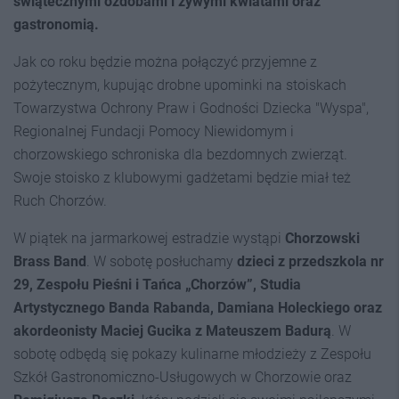
świątecznymi ozdobami i żywymi kwiatami oraz
gastronomią.
Jak co roku będzie można połączyć przyjemne z
pożytecznym, kupując drobne upominki na stoiskach
Towarzystwa Ochrony Praw i Godności Dziecka "Wyspa",
Regionalnej Fundacji Pomocy Niewidomym i
chorzowskiego schroniska dla bezdomnych zwierząt.
Swoje stoisko z klubowymi gadżetami będzie miał też
Ruch Chorzów.
W piątek na jarmarkowej estradzie wystąpi
Chorzowski
Brass Band
. W sobotę posłuchamy
dzieci z przedszkola nr
29, Zespołu Pieśni i Tańca „Chorzów”, Studia
Artystycznego Banda Rabanda, Damiana Holeckiego oraz
akordeonisty Maciej Gucika z Mateuszem Badur
ą
. W
sobotę odbędą się pokazy kulinarne młodzieży z Zespołu
Szkół Gastronomiczno-Usługowych w Chorzowie oraz