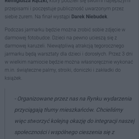
Remigiusza Rączki,
który podzieli się swoimi najlepszymi
przepisami i poczęstuje publiczność uwarzonym przez
siebie żurem. Na finał wystąpi
Darek Niebudek
.
Podczas jarmarku będzie można zrobić sobie zdjęcie w
darmowej fotobudce. Dzieci na pewno ucieszą się z
darmowej karuzeli. Niewątpliwą atrakcją tegorocznego
jarmarku będą warsztaty dla dzieci i dorosłych. Przez 3 dni
w wielkim namiocie będzie można własnoręcznie wykonać
m.in. świąteczne palmy, stroiki, doniczki i zakładki do
książek.
- Organizowane przez nas na Rynku wydarzenia
przyciągają tłumy mieszkańców. Chcieliśmy
więc stworzyć kolejną okazję do integracji naszej
społeczności i wspólnego cieszenia się z