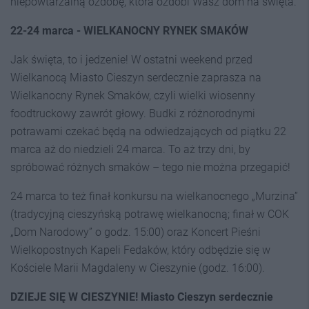
niepowtarzalną ozdobę, która ozdobi Wasz dom na święta.
22-24 marca - WIELKANOCNY RYNEK SMAKÓW
Jak święta, to i jedzenie! W ostatni weekend przed
Wielkanocą Miasto Cieszyn serdecznie zaprasza na
Wielkanocny Rynek Smaków, czyli wielki wiosenny
foodtruckowy zawrót głowy. Budki z różnorodnymi
potrawami czekać będą na odwiedzających od piątku 22
marca aż do niedzieli 24 marca. To aż trzy dni, by
spróbować różnych smaków – tego nie można przegapić!
24 marca to też finał konkursu na wielkanocnego „Murzina”
(tradycyjną cieszyńską potrawę wielkanocną; finał w COK
„Dom Narodowy” o godz. 15:00) oraz Koncert Pieśni
Wielkopostnych Kapeli Fedaków, który odbędzie się w
Kościele Marii Magdaleny w Cieszynie (godz. 16:00).
DZIEJE SIĘ W CIESZYNIE! Miasto Cieszyn serdecznie