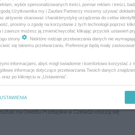
klam, wybór spersonalizowanych treści, pomiar reklam i treści, bad
 zgodą Użytkownika my i Zaufani Partnerzy możemy używać dokład
2
upoziomowe apartamenty o
powierzchni
94 m
z
az aktywnie skanować charakterystykę urządzenia do celów identyfi
em parkingowym o wymiarach
5m/5m
. Każda
ść, prosimy o zgodę na korzystanie z tych technologii poprzez klikn
a i zawsze możesz ją zmienić/wycofać klikając przycisk ustawień pr
ogu strony
. Niektóre rodzaje przetwarzania danych nie wymagaj
iwić się takiemu przetwarzaniu. Preferencje będą miały zastosowania
ej z kuchnio-jadalnią, wydzielonym salonem z
nką z kotłownią,
szymi informacjami, abyś mógł świadomie i komfortowo korzystać z
 3 pokojami oraz łazienką,
gółowe informacje dotyczące przetwarzania Twoich danych znajdzi
s
oraz po kliknięciu w „Ustawienia”.
e w stanie deweloperskim. Co w praktyce oznacza,
USTAWIENIA
azji, aby stworzyć wymarzone wnętrze od podstaw.
eszkać na Osiedlu Przełajska w Czeladzi otoczą się