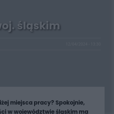
oj. śląskim
12/04/2024 - 13:30
żej miejsca pracy? Spokojnie,
ści w województwie śląskim ma