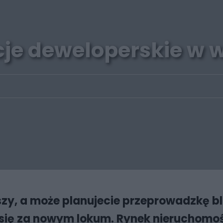
cje deweloperskie w w
zy, a może planujecie przeprowadzkę bli
 się za nowym lokum. Rynek nieruchomo