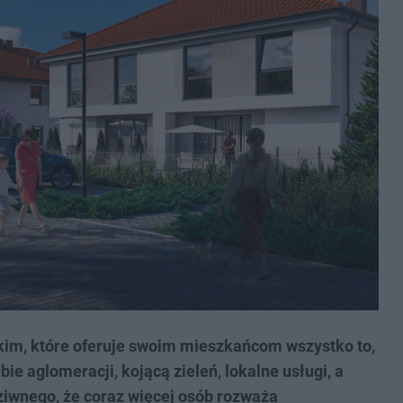
kim, które oferuje swoim mieszkańcom wszystko to,
e aglomeracji, kojącą zieleń, lokalne usługi, a
ziwnego, że coraz więcej osób rozważa