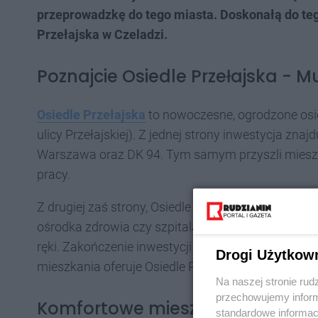
przeprowadzkę do tego miasta. Doskonałą do teg
Przełajska w Czeladzi.
Poznajcie Osiedle Przełajska - Mu
Osiedle Przełajska
to nowoczesne, ogrodzone osied
ulicy Przełajskiej). Z jednej strony inwestycja zna
Warszawa oraz DK 94. Tym samym przyszli miesz
pracy.
Z drugiej zaś strony, Osiedle Przełajska otacza koją
ośrodka zdrowia czy szpitala sprawiają, że przysz
ręki. Zakończenie inwestycji zaplanowano na grudzi
Drogi Użytkow
mieszkania oferuje Osiedle Przełajska?
Na naszej stronie rud
przechowujemy informa
Komfortowe mieszkania
standardowe informac