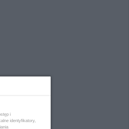
stęp i
lne identyfikatory,
iania