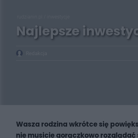
rudzianin.pl
/
inwestycje
Najlepsze inwesty
Redakcja
Wasza rodzina wkrótce się powięks
nie musicie gorączkowo rozglądać