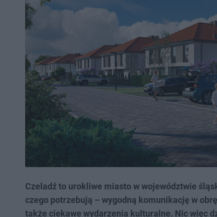
Czeladź to urokliwe miasto w województwie śląs
czego potrzebują – wygodną komunikację w obrębi
także ciekawe wydarzenia kulturalne. Nic więc d