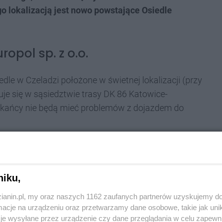
o lokalizacją jest nowo powstające Osiedle
ropol sp. z o.o.
le w Czeladzi położone w świetnej lokalizacji (przy
jduje się w sąsiedztwie trasy DK 86 Katowice-
kańcy nie będą mieć problemów z dojazdem do
ca zieleń, a bliskość szkoły, przedszkola, marketu,
li mieszkańcy będą mieli wszystko na wyciągnięcie
eń br. Naturalnie nasuwa się pytanie, jakie
niku,
zianin.pl, my oraz naszych 1162 zaufanych partnerów uzyskujemy do
cje na urządzeniu oraz przetwarzamy dane osobowe, takie jak unika
je wysyłane przez urządzenie czy dane przeglądania w celu zapewn