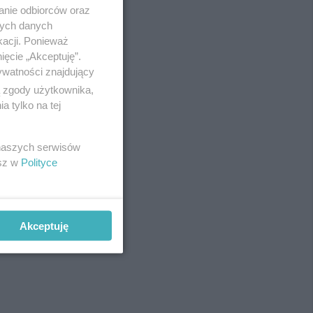
anie odbiorców oraz
nych danych
kacji. Ponieważ
ięcie „Akceptuję”.
ywatności znajdujący
ą zgody użytkownika,
 tylko na tej
 naszych serwisów
esz w
Polityce
Akceptuję