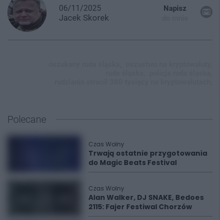
06/11/2025
Napisz
Jacek
Skorek
do mnie
oszukany ruda śląska,
oszustwo na kryptowaluty,
ruda śląska,
policja ruda śląska,
rudzianin stracił 380 tysięcy na kryptowalutach,
Polecane
Czas Wolny
Trwają ostatnie przygotowania
do Magic Beats Festival
Czas Wolny
Alan Walker, DJ SNAKE, Bedoes
2115: Fajer Festiwal Chorzów