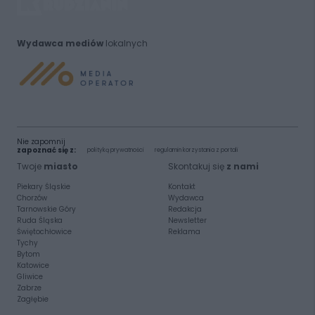
Wydawca mediów
lokalnych
Nie zapomnij
zapoznać się z:
polityką prywatności
regulamin korzystania z portali
Twoje
miasto
Skontakuj się
z nami
Piekary Śląskie
Kontakt
Chorzów
Wydawca
Tarnowskie Góry
Redakcja
Ruda Śląska
Newsletter
Świętochłowice
Reklama
Tychy
Bytom
Katowice
Gliwice
Zabrze
Zagłębie