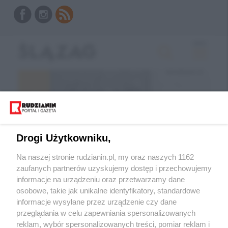
Drogi Użytkowniku,
Na naszej stronie rudzianin.pl, my oraz naszych 1162
zaufanych partnerów uzyskujemy dostęp i przechowujemy
informacje na urządzeniu oraz przetwarzamy dane
Wróć do strony głównej
osobowe, takie jak unikalne identyfikatory, standardowe
informacje wysyłane przez urządzenie czy dane
ślązag.pl
przeglądania w celu zapewniania spersonalizowanych
reklam, wybór spersonalizowanych treści, pomiar reklam i