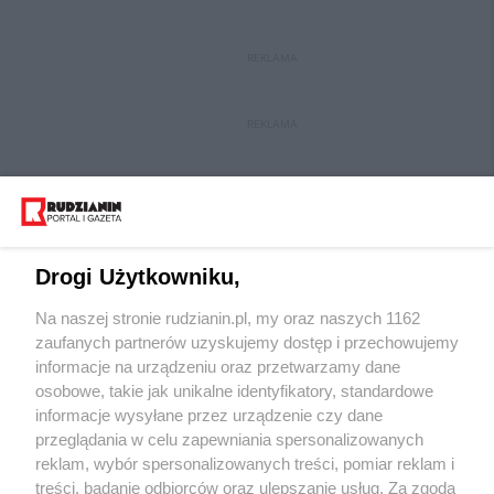
REKLAMA
REKLAMA
Drogi Użytkowniku,
Na naszej stronie rudzianin.pl, my oraz naszych 1162
Wydawca mediów
lokalnych
zaufanych partnerów uzyskujemy dostęp i przechowujemy
informacje na urządzeniu oraz przetwarzamy dane
osobowe, takie jak unikalne identyfikatory, standardowe
informacje wysyłane przez urządzenie czy dane
przeglądania w celu zapewniania spersonalizowanych
reklam, wybór spersonalizowanych treści, pomiar reklam i
Nie zapomnij
treści, badanie odbiorców oraz ulepszanie usług. Za zgodą