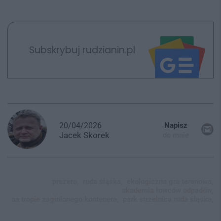
Subskrybuj rudzianin.pl
20/04/2026
Napisz
Jacek
Skorek
do mnie
prezero,
ruda śląska,
ekologiczna gra terenowa,
akademia łowców odpadów,
na tropie zaginionego kontenera,
park strzelnica ruda śląska,