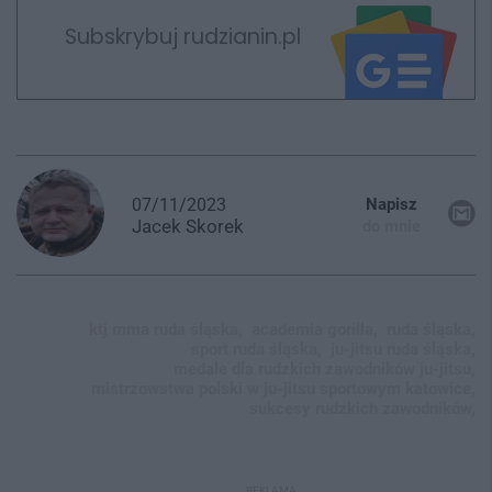
Subskrybuj rudzianin.pl
07/11/2023
Napisz
Jacek
Skorek
do mnie
ktj mma ruda śląska,
academia gorilla,
ruda śląska,
sport ruda śląska,
ju-jitsu ruda śląska,
medale dla rudzkich zawodników ju-jitsu,
mistrzowstwa polski w ju-jitsu sportowym katowice,
sukcesy rudzkich zawodników,
REKLAMA