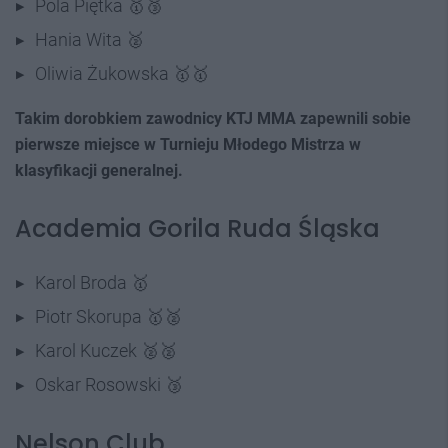
Pola Piętka 🥇🥉
Hania Wita 🥈
Oliwia Żukowska 🥇🥇
Takim dorobkiem zawodnicy KTJ MMA zapewnili sobie
pierwsze miejsce w Turnieju Młodego Mistrza w
klasyfikacji generalnej.
Academia Gorila Ruda Śląska
Karol Broda 🥇
Piotr Skorupa 🥇🥈
Karol Kuczek 🥈🥈
Oskar Rosowski 🥉
Nelson Club