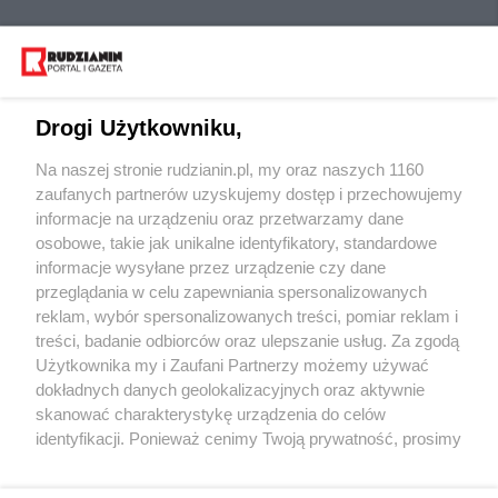
Drogi Użytkowniku,
Na naszej stronie rudzianin.pl, my oraz naszych 1160
Wydawca mediów
lokalnych
zaufanych partnerów uzyskujemy dostęp i przechowujemy
informacje na urządzeniu oraz przetwarzamy dane
osobowe, takie jak unikalne identyfikatory, standardowe
informacje wysyłane przez urządzenie czy dane
przeglądania w celu zapewniania spersonalizowanych
reklam, wybór spersonalizowanych treści, pomiar reklam i
Nie zapomnij
treści, badanie odbiorców oraz ulepszanie usług. Za zgodą
zapoznać się z:
polityką prywatności
regulamin korzystania z portali
Użytkownika my i Zaufani Partnerzy możemy używać
Twoje
miasto
Skontakuj się
z nami
dokładnych danych geolokalizacyjnych oraz aktywnie
Piekary Śląskie
Kontakt
skanować charakterystykę urządzenia do celów
Chorzów
Wydawca
identyfikacji. Ponieważ cenimy Twoją prywatność, prosimy
Tarnowskie Góry
Redakcja
Ruda Śląska
Newsletter
o zgodę na korzystanie z tych technologii poprzez
Świętochłowice
Reklama
kliknięcie „Akceptuję”. Zgoda jest dobrowolna i zawsze
Tychy