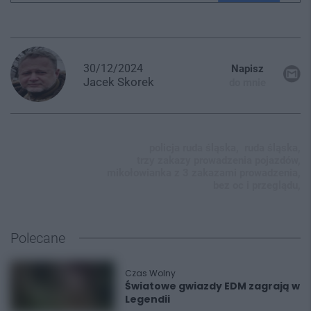
30/12/2024
Napisz
Jacek
Skorek
do mnie
policja ruda śląska,
ruda śląska,
trzy zakazy prowadzenia pojazdów,
mikołowianka z 3 zakazami prowadzenia,
bez oc i przeglądu,
Polecane
Czas Wolny
Światowe gwiazdy EDM zagrają w
Legendii