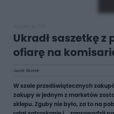
rudzianin.pl
/
112
Ukradł saszetkę z p
ofiarę na komisari
Jacek Skorek
W szale przedświątecznych zakupów
zakupy w jednym z marketów zostawi
sklepu. Zguby nie było, za to na po
udał zatroskanie i... zaprowadził 