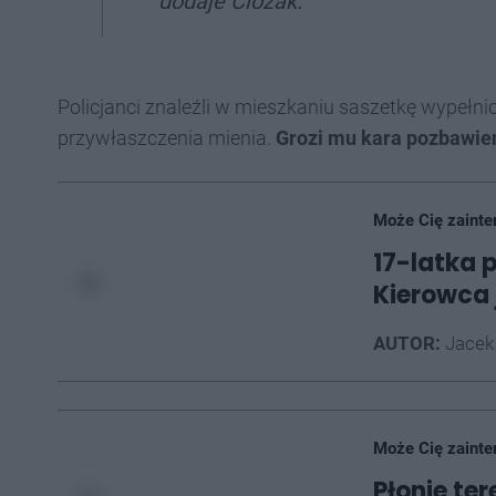
dodaje Ciozak.
Policjanci znaleźli w mieszkaniu saszetkę wypełni
przywłaszczenia mienia.
Grozi mu kara pozbawieni
Może Cię zainte
17-latka 
Kierowca 
AUTOR:
Jacek
Może Cię zainte
Płonie te