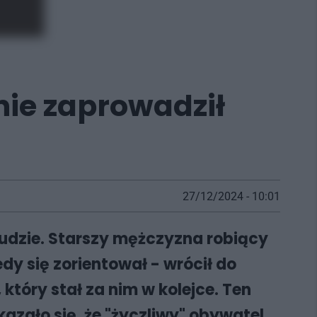
lnie zaprowadził
27/12/2024 - 10:01
udzie. Starszy mężczyzna robiący
dy się zorientował - wrócił do
który stał za nim w kolejce. Ten
azało się, że "życzliwy" obywatel