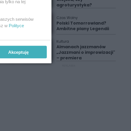
 tylko na tej
agroturystyka?
Czas Wolny
 naszych serwisów
Polski Tomorrowland?
esz w
Polityce
Ambitne plany Legendii
Kultura
Almanach jazzmanów
Akceptuję
„Jazzmani o improwizacji"
– premiera
REKLAMA