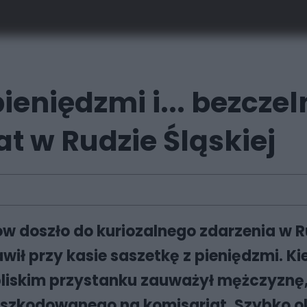
ieniędzmi i... bezcze
at w Rudzie Śląskiej
 doszło do kuriozalnego zdarzenia w R
ł przy kasie saszetkę z pieniędzmi. Kie
bliskim przystanku zauważył mężczyznę, 
poszkodowanego na komisariat. Szybko ok