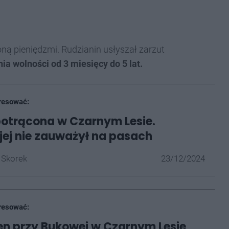
oną pieniędzmi. Rudzianin usłyszał zarzut
a wolności od 3 miesięcy do 5 lat.
resować:
potrącona w Czarnym Lesie.
jej nie zauważył na pasach
 Skorek
23/12/2024
resować:
ren przy Bukowej w Czarnym Lesie