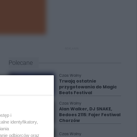
REKLAMA
Polecane
Czas Wolny
Trwają ostatnie
przygotowania do Magic
Beats Festival
Czas Wolny
Alan Walker, DJ SNAKE,
Bedoes 2115: Fajer Festiwal
stęp i
Chorzów
lne identyfikatory,
iania
Czas Wolny
anie odbiorców oraz