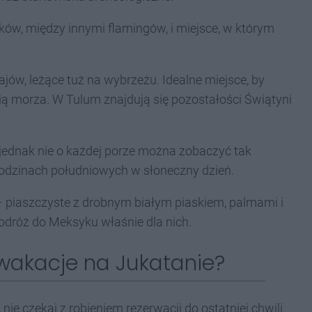
aków, między innymi flamingów, i miejsce, w którym
ów, leżące tuż na wybrzeżu. Idealne miejsce, by
ią morza. W Tulum znajdują się pozostałości Świątyni
 jednak nie o każdej porze można zobaczyć tak
odzinach południowych w słoneczny dzień.
 piaszczyste z drobnym białym piaskiem, palmami i
dróż do Meksyku właśnie dla nich.
 wakacje na Jukatanie?
, nie czekaj z robieniem rezerwacji do ostatniej chwili.