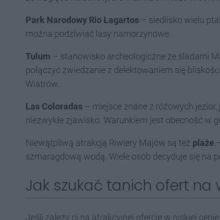
Park Narodowy Rio Lagartos
– siedlisko wielu pt
można podziwiać lasy namorzynowe.
Tulum
– stanowisko archeologiczne ze śladami Maj
połączyć zwiedzanie z delektowaniem się bliskośc
Wiatrów.
Las Coloradas
– miejsce znane z różowych jezior,
niezwykłe zjawisko. Warunkiem jest obecność w g
Niewątpliwą atrakcją Riwiery Majów są też
plaże
–
szmaragdową wodą. Wiele osób decyduje się na po
Jak szukać tanich ofert na
Jeśli zależy ci na atrakcyjnej ofercie w niskiej cenie