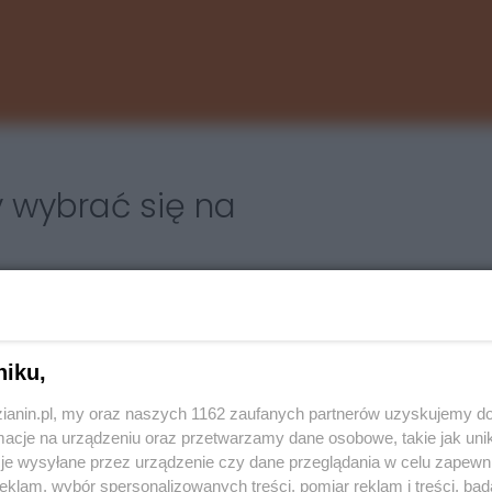
 wybrać się na
lna. Klimat podrównikowy wilgotny przez cały rok
k o atrakcyjności pogody na Jukatanie decyduje nie
niku,
zianin.pl, my oraz naszych 1162 zaufanych partnerów uzyskujemy do
cje na urządzeniu oraz przetwarzamy dane osobowe, takie jak unika
aganów, dlatego z planów urlopowych na Jukatanie
je wysyłane przez urządzenie czy dane przeglądania w celu zapewn
rnika. W miesiącach wakacyjnych temperatury są
klam, wybór spersonalizowanych treści, pomiar reklam i treści, bad