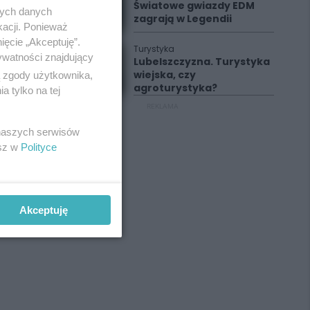
Światowe gwiazdy EDM
nych danych
zagrają w Legendii
kacji. Ponieważ
ięcie „Akceptuję”.
Turystyka
ywatności znajdujący
Lubelszczyzna. Turystyka
wiejska, czy
ą zgody użytkownika,
agroturystyka?
 tylko na tej
REKLAMA
 naszych serwisów
esz w
Polityce
Akceptuję