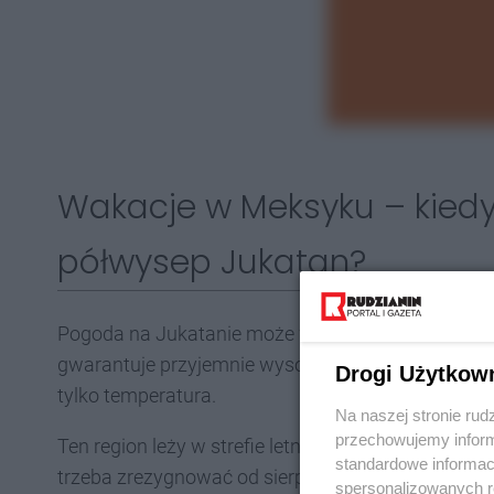
Wakacje w Meksyku – kiedy
półwysep Jukatan?
Pogoda na Jukatanie może wydawać się dość stabi
gwarantuje przyjemnie wysokie temperatury. Jedna
Drogi Użytkow
tylko temperatura.
Na naszej stronie rud
przechowujemy informa
Ten region leży w strefie letnich i jesiennych hur
standardowe informac
trzeba zrezygnować od sierpnia do końca paździe
spersonalizowanych re