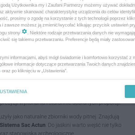
jawiają się opady, to właśnie latem.
 zgodą Użytkownika my i Zaufani Partnerzy możemy używać dokład
az aktywnie skanować charakterystykę urządzenia do celów identyfi
rzypada na zimę. Od listopada do marca można
ść, prosimy o zgodę na korzystanie z tych technologii poprzez klikn
a i zawsze możesz ją zmienić/wycofać klikając przycisk ustawień pr
 w dzień mogą osiągać 30°C, w nocy zaś spadają o 10
ogu strony
. Niektóre rodzaje przetwarzania danych nie wymagaj
ITAKI
.
iwić się takiemu przetwarzaniu. Preferencje będą miały zastosowania
ksze atrakcje
szymi informacjami, abyś mógł świadomie i komfortowo korzystać z
gółowe informacje dotyczące przetwarzania Twoich danych znajdzi
s
oraz po kliknięciu w „Ustawienia”.
stycznie, a miejsc, wartych zobaczenia jest tyle, że
. Na poniższą listę trafiły tylko najważniejsze:
USTAWIENIA
t jedną z częściej odwiedzanych atrakcji
recyzji wykonania i starannie dobranych proporcji.
żyły jako naturalne zbiorniki wody pitnej. Znajdują
Sistema Sac Actun
. Do jaskini warto wejść nie tylko
oraz stanowiska archeologiczne.