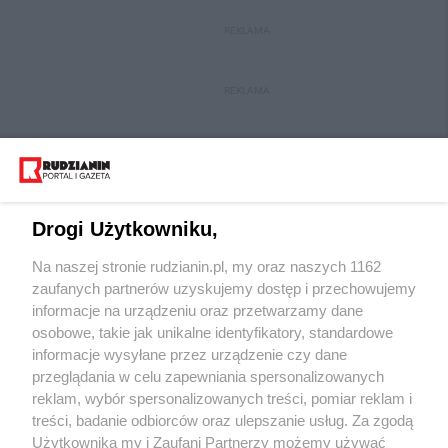
REKLAMA
REKLAMA
Drogi Użytkowniku,
Na naszej stronie rudzianin.pl, my oraz naszych 1162
Wydawca mediów
lokalnych
zaufanych partnerów uzyskujemy dostęp i przechowujemy
informacje na urządzeniu oraz przetwarzamy dane
osobowe, takie jak unikalne identyfikatory, standardowe
informacje wysyłane przez urządzenie czy dane
przeglądania w celu zapewniania spersonalizowanych
reklam, wybór spersonalizowanych treści, pomiar reklam i
Nie zapomnij
treści, badanie odbiorców oraz ulepszanie usług. Za zgodą
zapoznać się z:
polityką prywatności
regulamin korzystania z portali
Użytkownika my i Zaufani Partnerzy możemy używać