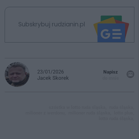
Subskrybuj rudzianin.pl
23/01/2026
Napisz
Jacek
Skorek
do mnie
szóstka w lotto ruda śląska,
ruda śląska,
milioner z werdonu,
milioner ruda śląska,
lotto plus,
lotto ruda śląska,