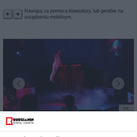
REKLAMA
Nawiguj za pomocą klawiatury, lub gestów na
urządzeniu mobilnym.
fot:
Majówka z Cyrkiem Olimpik. Już wkrótce w