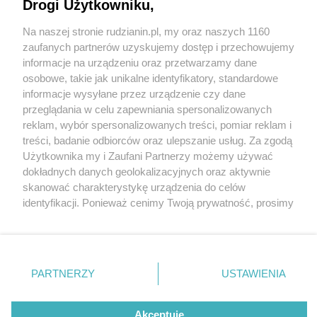
Nowym Bytomiu
Drogi Użytkowniku,
Na naszej stronie rudzianin.pl, my oraz naszych 1160
Wydawca mediów
lokalnych
zaufanych partnerów uzyskujemy dostęp i przechowujemy
informacje na urządzeniu oraz przetwarzamy dane
osobowe, takie jak unikalne identyfikatory, standardowe
informacje wysyłane przez urządzenie czy dane
przeglądania w celu zapewniania spersonalizowanych
3 / 11
reklam, wybór spersonalizowanych treści, pomiar reklam i
Nie zapomnij
treści, badanie odbiorców oraz ulepszanie usług. Za zgodą
CYRK OLIMPIK RUDA SLASKA7
zapoznać się z:
polityką prywatności
regulamin korzystania z portali
Użytkownika my i Zaufani Partnerzy możemy używać
Twoje
miasto
Skontakuj się
z nami
dokładnych danych geolokalizacyjnych oraz aktywnie
Piekary Śląskie
Kontakt
skanować charakterystykę urządzenia do celów
Chorzów
Wydawca
identyfikacji. Ponieważ cenimy Twoją prywatność, prosimy
Tarnowskie Góry
Redakcja
Ruda Śląska
Newsletter
o zgodę na korzystanie z tych technologii poprzez
Świętochłowice
Reklama
kliknięcie „Akceptuję”. Zgoda jest dobrowolna i zawsze
Tychy
możesz ją zmienić/wycofać klikając przycisk ustawień
Bytom
Katowice
prywatności znajdujący się w lewym dolnym rogu strony
REKLAMA
PARTNERZY
USTAWIENIA
Gliwice
. Niektóre rodzaje przetwarzania danych nie wymagają
Zabrze
Zagłębie
zgody użytkownika, ale masz prawo sprzeciwić się
takiemu przetwarzaniu. Preferencje będą miały
Akceptuję