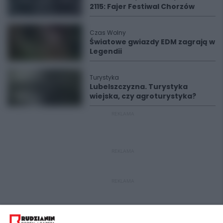
2115: Fajer Festiwal Chorzów
Czas Wolny
Światowe gwiazdy EDM zagrają w
Legendii
Turystyka
Lubelszczyzna. Turystyka
wiejska, czy agroturystyka?
REKLAMA
REKLAMA
REKLAMA