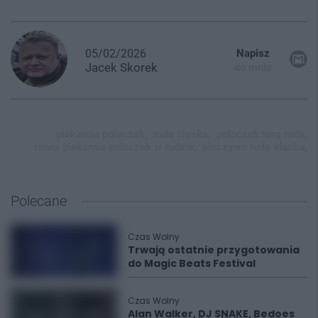
05/02/2026
Napisz
Jacek
Skorek
do mnie
piekarnia poloczek,
ruda śląska,
poloczek targ ruda,
nowa piekarnia poloczek w rudzie,
pieczywo ruda śląska,
Polecane
Czas Wolny
Trwają ostatnie przygotowania
do Magic Beats Festival
Czas Wolny
Alan Walker, DJ SNAKE, Bedoes