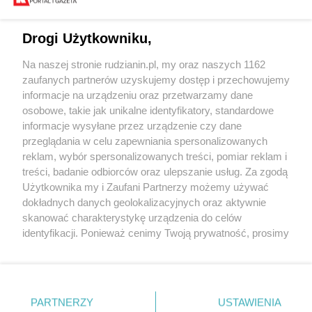
Drogi Użytkowniku,
Na naszej stronie rudzianin.pl, my oraz naszych 1162
Wydawca mediów
lokalnych
zaufanych partnerów uzyskujemy dostęp i przechowujemy
informacje na urządzeniu oraz przetwarzamy dane
osobowe, takie jak unikalne identyfikatory, standardowe
informacje wysyłane przez urządzenie czy dane
przeglądania w celu zapewniania spersonalizowanych
reklam, wybór spersonalizowanych treści, pomiar reklam i
Nie zapomnij
treści, badanie odbiorców oraz ulepszanie usług. Za zgodą
zapoznać się z:
polityką prywatności
regulamin korzystania z portali
Użytkownika my i Zaufani Partnerzy możemy używać
Twoje
miasto
Skontakuj się
z nami
dokładnych danych geolokalizacyjnych oraz aktywnie
Piekary Śląskie
Kontakt
skanować charakterystykę urządzenia do celów
Chorzów
Wydawca
identyfikacji. Ponieważ cenimy Twoją prywatność, prosimy
Tarnowskie Góry
Redakcja
Ruda Śląska
Newsletter
o zgodę na korzystanie z tych technologii poprzez
Świętochłowice
Reklama
kliknięcie „Akceptuję”. Zgoda jest dobrowolna i zawsze
Tychy
możesz ją zmienić/wycofać klikając przycisk ustawień
Bytom
Katowice
prywatności znajdujący się w lewym dolnym rogu strony
PARTNERZY
USTAWIENIA
Gliwice
. Niektóre rodzaje przetwarzania danych nie wymagają