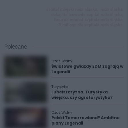
szpital miejski ruda śląska,
ruda śląska,
dokapitalizowanie szpital ruda śląska,
kasa na remont szpitala ruda śląska,
3 miliony dla szpitala ruda śląska,
Polecane
Czas Wolny
Światowe gwiazdy EDM zagrają w
Legendii
Turystyka
Lubelszczyzna. Turystyka
wiejska, czy agroturystyka?
Czas Wolny
Polski Tomorrowland? Ambitne
plany Legendii