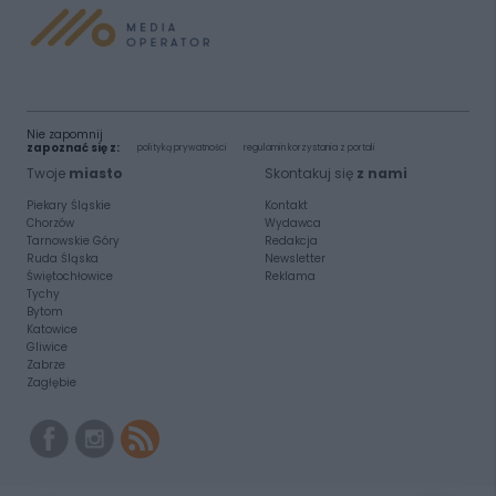
Nie zapomnij
zapoznać się z:
polityką prywatności
regulamin korzystania z portali
Twoje
miasto
Skontakuj się
z nami
Piekary Śląskie
Kontakt
Chorzów
Wydawca
Tarnowskie Góry
Redakcja
Ruda Śląska
Newsletter
Świętochłowice
Reklama
Tychy
Bytom
Katowice
Gliwice
Zabrze
Zagłębie