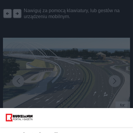
REKLAMA
Nawiguj za pomocą klawiatury, lub gestów na
urządzeniu mobilnym.
fot:
Kolejny odcinek trasy N-S w Rudzie Śląskiej