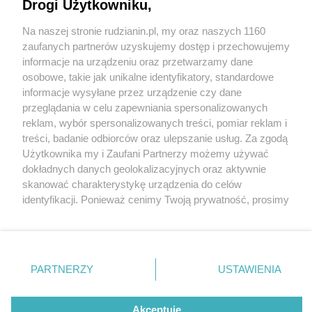
połączy DTŚ z autostradą A4
Drogi Użytkowniku,
Na naszej stronie rudzianin.pl, my oraz naszych 1160
Wydawca mediów
lokalnych
zaufanych partnerów uzyskujemy dostęp i przechowujemy
informacje na urządzeniu oraz przetwarzamy dane
osobowe, takie jak unikalne identyfikatory, standardowe
informacje wysyłane przez urządzenie czy dane
przeglądania w celu zapewniania spersonalizowanych
4 / 5
reklam, wybór spersonalizowanych treści, pomiar reklam i
Nie zapomnij
treści, badanie odbiorców oraz ulepszanie usług. Za zgodą
N s ruda slaska4
zapoznać się z:
polityką prywatności
regulamin korzystania z portali
Użytkownika my i Zaufani Partnerzy możemy używać
Twoje
miasto
Skontakuj się
z nami
dokładnych danych geolokalizacyjnych oraz aktywnie
Piekary Śląskie
Kontakt
skanować charakterystykę urządzenia do celów
Chorzów
Wydawca
identyfikacji. Ponieważ cenimy Twoją prywatność, prosimy
Tarnowskie Góry
Redakcja
Ruda Śląska
Newsletter
o zgodę na korzystanie z tych technologii poprzez
Świętochłowice
Reklama
kliknięcie „Akceptuję”. Zgoda jest dobrowolna i zawsze
Tychy
możesz ją zmienić/wycofać klikając przycisk ustawień
Bytom
Katowice
prywatności znajdujący się w lewym dolnym rogu strony
REKLAMA
PARTNERZY
USTAWIENIA
Gliwice
. Niektóre rodzaje przetwarzania danych nie wymagają
Zabrze
Zagłębie
zgody użytkownika, ale masz prawo sprzeciwić się
takiemu przetwarzaniu. Preferencje będą miały
Akceptuję