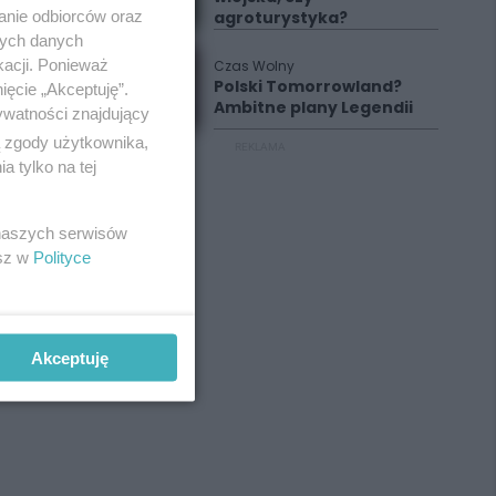
anie odbiorców oraz
agroturystyka?
nych danych
kacji. Ponieważ
Czas Wolny
Polski Tomorrowland?
ięcie „Akceptuję”.
Ambitne plany Legendii
ywatności znajdujący
ą zgody użytkownika,
REKLAMA
 tylko na tej
 naszych serwisów
esz w
Polityce
Akceptuję