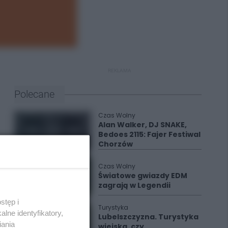
REKLAMA
Polecane
Czas Wolny
Alan Walker, DJ SNAKE,
Bedoes 2115: Fajer Festiwal
Chorzów
Czas Wolny
Światowe gwiazdy EDM
zagrają w Legendii
stęp i
Turystyka
lne identyfikatory,
Lubelszczyzna. Turystyka
iania
wiejska, czy