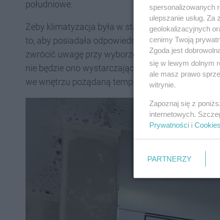
południowe.
spersonalizowanych re
ulepszanie usług. Za
Żeby klimatyzacja była w stanie skutecznie ochłod
geolokalizacyjnych or
cenimy Twoją prywatno
to, aby posiadała odpowiednią moc chłodniczą. To
Zgoda jest dobrowoln
zwrócić uwagę przy wyborze tego urządzenia. Jeśl
się w lewym dolnym r
nie będzie ono wystarczająco wydajne, a to sprawi
ale masz prawo sprzec
we wnętrzu pożądaną temperaturę.
witrynie.
Zapoznaj się z poniż
internetowych. Szcze
Prywatności
i
Cookie
PARTNERZY