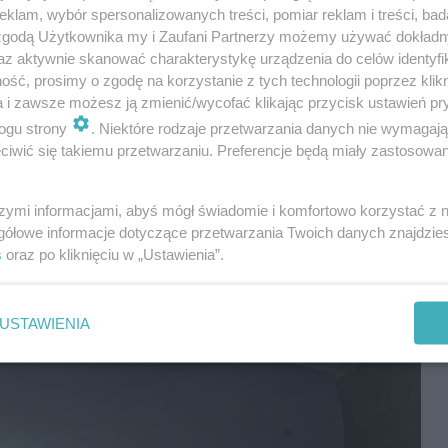
klam, wybór spersonalizowanych treści, pomiar reklam i treści, bad
 zgodą Użytkownika my i Zaufani Partnerzy możemy używać dokład
zić powietrze we wnętrzu, koniecznie należy zadbać o
az aktywnie skanować charakterystykę urządzenia do celów identyfi
ść, prosimy o zgodę na korzystanie z tych technologii poprzez klikn
 tak naprawdę najważniejszy parametr, na jaki należy
a i zawsze możesz ją zmienić/wycofać klikając przycisk ustawień pr
i jego moc nie będzie wystarczająco duża, zwyczajnie
ogu strony
. Niektóre rodzaje przetwarzania danych nie wymagaj
, że mimo ciągłego działania, trudno będzie uzyskać
iwić się takiemu przetwarzaniu. Preferencje będą miały zastosowania
szymi informacjami, abyś mógł świadomie i komfortowo korzystać z
gółowe informacje dotyczące przetwarzania Twoich danych znajdzi
s
oraz po kliknięciu w „Ustawienia”.
USTAWIENIA