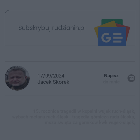
Subskrybuj rudzianin.pl
17/09/2024
Napisz
Jacek
Skorek
do mnie
15. rocznica tragedii w kopalni wujek ruch-śląsk,
wybuch metanu ruch-śląsk,
tragedia górnicza ruda śląska,
msza święta za górników kwk wujek-śląsk,