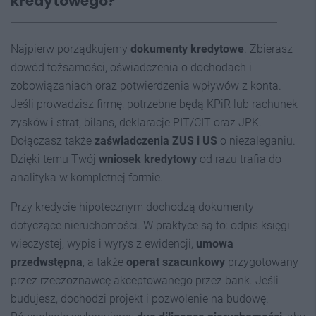
kredytowego?
Najpierw porządkujemy
dokumenty kredytowe
. Zbierasz
dowód tożsamości, oświadczenia o dochodach i
zobowiązaniach oraz potwierdzenia wpływów z konta.
Jeśli prowadzisz firmę, potrzebne będą KPiR lub rachunek
zysków i strat, bilans, deklaracje PIT/CIT oraz JPK.
Dołączasz także
zaświadczenia ZUS i US
o niezaleganiu.
Dzięki temu Twój
wniosek kredytowy
od razu trafia do
analityka w kompletnej formie.
Przy kredycie hipotecznym dochodzą dokumenty
dotyczące nieruchomości. W praktyce są to: odpis księgi
wieczystej, wypis i wyrys z ewidencji,
umowa
przedwstępna
, a także
operat szacunkowy
przygotowany
przez rzeczoznawcę akceptowanego przez bank. Jeśli
budujesz, dochodzi projekt i pozwolenie na budowę.