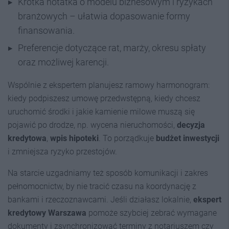
Krótka notatka o modelu biznesowym i ryzykach
branżowych – ułatwia dopasowanie formy
finansowania.
Preferencje dotyczące rat, marży, okresu spłaty
oraz możliwej karencji.
Wspólnie z ekspertem planujesz ramowy harmonogram:
kiedy podpiszesz umowę przedwstępną, kiedy chcesz
uruchomić środki i jakie kamienie milowe muszą się
pojawić po drodze, np. wycena nieruchomości,
decyzja
kredytowa
,
wpis hipoteki
. To porządkuje
budżet inwestycji
i zmniejsza ryzyko przestojów.
Na starcie uzgadniamy też sposób komunikacji i zakres
pełnomocnictw, by nie tracić czasu na koordynację z
bankami i rzeczoznawcami. Jeśli działasz lokalnie,
ekspert
kredytowy Warszawa
pomoże szybciej zebrać wymagane
dokumenty i zsynchronizować terminy z notariuszem czy