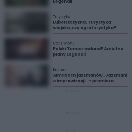
Legendii
Turystyka
Lubelszczyzna. Turystyka
wiejska, czy agroturystyka?
Czas Wolny
Polski Tomorrowland? Ambitne
plany Legendii
Kultura
Almanach jazzmanów „Jazzmani
o improwizacji" – premiera
REKLAMA
REKLAMA
REKLAMA