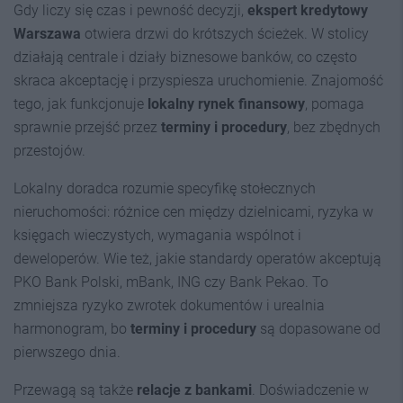
Gdy liczy się czas i pewność decyzji,
ekspert kredytowy
Warszawa
otwiera drzwi do krótszych ścieżek. W stolicy
działają centrale i działy biznesowe banków, co często
skraca akceptację i przyspiesza uruchomienie. Znajomość
tego, jak funkcjonuje
lokalny rynek finansowy
, pomaga
sprawnie przejść przez
terminy i procedury
, bez zbędnych
przestojów.
Lokalny doradca rozumie specyfikę stołecznych
nieruchomości: różnice cen między dzielnicami, ryzyka w
księgach wieczystych, wymagania wspólnot i
deweloperów. Wie też, jakie standardy operatów akceptują
PKO Bank Polski, mBank, ING czy Bank Pekao. To
zmniejsza ryzyko zwrotek dokumentów i urealnia
harmonogram, bo
terminy i procedury
są dopasowane od
pierwszego dnia.
Przewagą są także
relacje z bankami
. Doświadczenie w