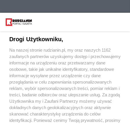
Drogi Użytkowniku,
Na naszej stronie rudzianin.pl, my oraz naszych 1162
Wydawca mediów
lokalnych
zaufanych partnerów uzyskujemy dostęp i przechowujemy
informacje na urządzeniu oraz przetwarzamy dane
osobowe, takie jak unikalne identyfikatory, standardowe
informacje wysyłane przez urządzenie czy dane
przeglądania w celu zapewniania spersonalizowanych
reklam, wybór spersonalizowanych treści, pomiar reklam i
Nie zapomnij
treści, badanie odbiorców oraz ulepszanie usług. Za zgodą
zapoznać się z:
polityką prywatności
regulamin korzystania z portali
Użytkownika my i Zaufani Partnerzy możemy używać
Twoje
miasto
Skontakuj się
z nami
dokładnych danych geolokalizacyjnych oraz aktywnie
Piekary Śląskie
Kontakt
skanować charakterystykę urządzenia do celów
Chorzów
Wydawca
identyfikacji. Ponieważ cenimy Twoją prywatność, prosimy
Tarnowskie Góry
Redakcja
Ruda Śląska
Newsletter
o zgodę na korzystanie z tych technologii poprzez