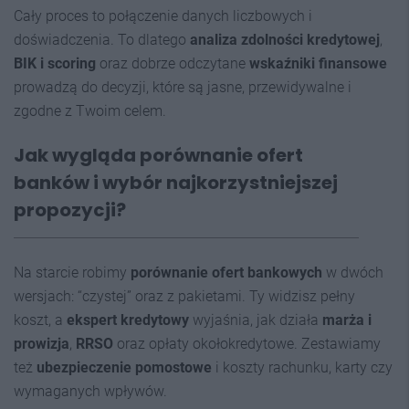
Cały proces to połączenie danych liczbowych i
doświadczenia. To dlatego
analiza zdolności kredytowej
,
BIK i scoring
oraz dobrze odczytane
wskaźniki finansowe
prowadzą do decyzji, które są jasne, przewidywalne i
zgodne z Twoim celem.
Jak wygląda porównanie ofert
banków i wybór najkorzystniejszej
propozycji?
Na starcie robimy
porównanie ofert bankowych
w dwóch
wersjach: “czystej” oraz z pakietami. Ty widzisz pełny
koszt, a
ekspert kredytowy
wyjaśnia, jak działa
marża i
prowizja
,
RRSO
oraz opłaty okołokredytowe. Zestawiamy
też
ubezpieczenie pomostowe
i koszty rachunku, karty czy
wymaganych wpływów.