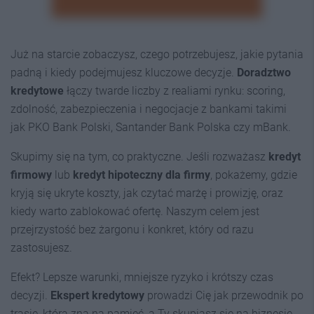
Już na starcie zobaczysz, czego potrzebujesz, jakie pytania
padną i kiedy podejmujesz kluczowe decyzje.
Doradztwo
kredytowe
łączy twarde liczby z realiami rynku: scoring,
zdolność, zabezpieczenia i negocjacje z bankami takimi
jak PKO Bank Polski, Santander Bank Polska czy mBank.
Skupimy się na tym, co praktyczne. Jeśli rozważasz
kredyt
firmowy
lub
kredyt hipoteczny dla firmy
, pokażemy, gdzie
kryją się ukryte koszty, jak czytać marżę i prowizję, oraz
kiedy warto zablokować ofertę. Naszym celem jest
przejrzystość bez żargonu i konkret, który od razu
zastosujesz.
Efekt? Lepsze warunki, mniejsze ryzyko i krótszy czas
decyzji.
Ekspert kredytowy
prowadzi Cię jak przewodnik po
trasie, którą zna na pamięć, a Ty skupiasz się na biznesie.