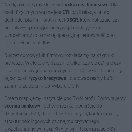
Następnie liczymy kluczowe
wskaźniki finansowe
. Dla
osób fizycznych ważne jest
DTI
, czyli relacja rat do
dochodu. Dla firm istotny jest
DSCR
, który pokazuje, czy
przepływy operacyjne pokrywają obsługę długu.
Uzupełniamy to o marżę operacyjną, rentowność oraz
sezonowość cash flow.
Budżet domowy lub firmowy rozkładamy na czynniki
pierwsze. W efekcie widzisz nie tylko “czy się da”, ale czy
rata będzie wygodna w różnych fazach cyklu. To pomaga
ograniczać
ryzyko kredytowe
i budować realny bufor,
zanim przejdziemy do wyboru oferty.
Potem mapujemy instytucje pod Twój profil. Porównujemy
scoring bankowy
i polityki ryzyka: podejście do
działalności B2B, dochodów zmiennych, kontraktów IT,
struktur holdingowych czy najmu prywatnego.
Uwzględniamy wymogi KNF, w tym Rekomendację S i