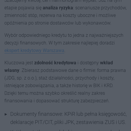
Szacujemy kwotę, cel i harmonogram wypłat. Już na tym
etapie pojawia się
analiza ryzyka
: scenariusze przychodów,
zmienność stóp, rezerwa na koszty uboczne i możliwe
opóźnienia po stronie dostawców lub wykonawców.
Wybór odpowiedniego kredytu to jedna z najważniejszych
decyzji finansowych. W tym zakresie najlepiej doradzi
ekspert kredytowy Warszawa
.
Kluczowa jest
zdolność kredytowa
i dostępny
wkład
własny
. Zbierasz podstawowe dane o firmie: forma prawna
(JDG, sp. z o.o.), staż działalności, przychody i koszty,
istniejące zobowiązania, a także historię w BIK i KRD.
Dzięki temu można szybko określić realny zakres
finansowania i dopasować strukturę zabezpieczeń.
Dokumenty finansowe: KPiR lub pełna księgowość,
deklaracje PIT/CIT, pliki JPK, zestawienia ZUS i US.