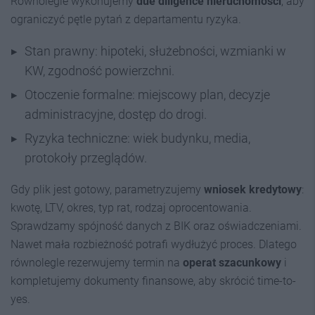
Równolegle wykonujemy
due diligence nieruchomości
, aby
ograniczyć pętle pytań z departamentu ryzyka.
Stan prawny: hipoteki, służebności, wzmianki w
KW, zgodność powierzchni.
Otoczenie formalne: miejscowy plan, decyzje
administracyjne, dostęp do drogi.
Ryzyka techniczne: wiek budynku, media,
protokoły przeglądów.
Gdy plik jest gotowy, parametryzujemy
wniosek kredytowy
:
kwotę, LTV, okres, typ rat, rodzaj oprocentowania.
Sprawdzamy spójność danych z BIK oraz oświadczeniami.
Nawet mała rozbieżność potrafi wydłużyć proces. Dlatego
równolegle rezerwujemy termin na
operat szacunkowy
i
kompletujemy dokumenty finansowe, aby skrócić time-to-
yes.