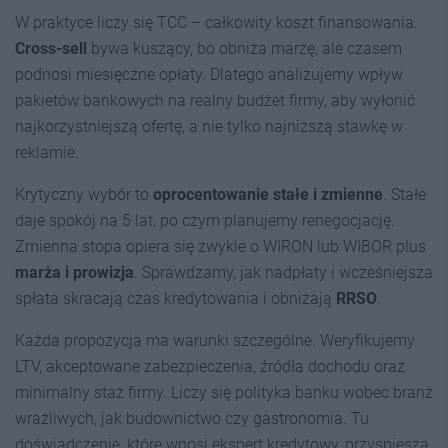
W praktyce liczy się TCC – całkowity koszt finansowania.
Cross-sell
bywa kuszący, bo obniża marżę, ale czasem
podnosi miesięczne opłaty. Dlatego analizujemy wpływ
pakietów bankowych na realny budżet firmy, aby wyłonić
najkorzystniejszą ofertę, a nie tylko najniższą stawkę w
reklamie.
Krytyczny wybór to
oprocentowanie stałe i zmienne
. Stałe
daje spokój na 5 lat, po czym planujemy renegocjację.
Zmienna stopa opiera się zwykle o WIRON lub WIBOR plus
marża i prowizja
. Sprawdzamy, jak nadpłaty i wcześniejsza
spłata skracają czas kredytowania i obniżają
RRSO
.
Każda propozycja ma warunki szczególne. Weryfikujemy
LTV, akceptowane zabezpieczenia, źródła dochodu oraz
minimalny staż firmy. Liczy się polityka banku wobec branż
wrażliwych, jak budownictwo czy gastronomia. Tu
doświadczenie, które wnosi ekspert kredytowy, przyspiesza