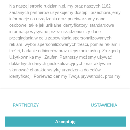
Na naszej stronie rudzianin.pl, my oraz naszych 1162
Wydawca mediów
lokalnych
zaufanych partnerów uzyskujemy dostęp i przechowujemy
informacje na urządzeniu oraz przetwarzamy dane
osobowe, takie jak unikalne identyfikatory, standardowe
informacje wysyłane przez urządzenie czy dane
przeglądania w celu zapewniania spersonalizowanych
reklam, wybór spersonalizowanych treści, pomiar reklam i
Nie zapomnij
treści, badanie odbiorców oraz ulepszanie usług. Za zgodą
zapoznać się z:
polityką prywatności
regulamin korzystania z portali
Użytkownika my i Zaufani Partnerzy możemy używać
Twoje
miasto
Skontakuj się
z nami
dokładnych danych geolokalizacyjnych oraz aktywnie
Piekary Śląskie
Kontakt
skanować charakterystykę urządzenia do celów
Chorzów
Wydawca
identyfikacji. Ponieważ cenimy Twoją prywatność, prosimy
Tarnowskie Góry
Redakcja
Ruda Śląska
Newsletter
o zgodę na korzystanie z tych technologii poprzez
Świętochłowice
Reklama
kliknięcie „Akceptuję”. Zgoda jest dobrowolna i zawsze
Tychy
możesz ją zmienić/wycofać klikając przycisk ustawień
Bytom
Katowice
prywatności znajdujący się w lewym dolnym rogu strony
PARTNERZY
USTAWIENIA
Gliwice
. Niektóre rodzaje przetwarzania danych nie wymagają
Zabrze
Zagłębie
zgody użytkownika, ale masz prawo sprzeciwić się
Akceptuję
takiemu przetwarzaniu. Preferencje będą miały
zastosowania tylko na tej witrynie.