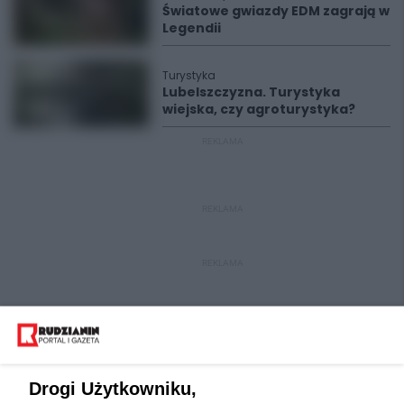
Światowe gwiazdy EDM zagrają w
Legendii
Turystyka
Lubelszczyzna. Turystyka
wiejska, czy agroturystyka?
REKLAMA
REKLAMA
REKLAMA
Drogi Użytkowniku,