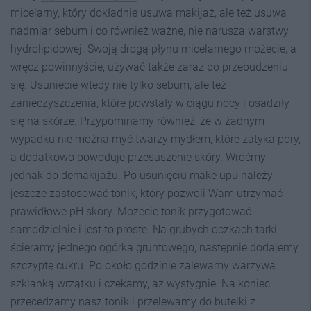
micelarny, który dokładnie usuwa makijaż, ale też usuwa
nadmiar sebum i co również ważne, nie narusza warstwy
hydrolipidowej. Swoją drogą płynu micelarnego możecie, a
wręcz powinnyście, używać także zaraz po przebudzeniu
się. Usuniecie wtedy nie tylko sebum, ale też
zanieczyszczenia, które powstały w ciągu nocy i osadziły
się na skórze. Przypominamy również, że w żadnym
wypadku nie można myć twarzy mydłem, które zatyka pory,
a dodatkowo powoduje przesuszenie skóry. Wróćmy
jednak do demakijażu. Po usunięciu make upu należy
jeszcze zastosować tonik, który pozwoli Wam utrzymać
prawidłowe pH skóry. Możecie tonik przygotować
samodzielnie i jest to proste. Na grubych oczkach tarki
ścieramy jednego ogórka gruntowego, następnie dodajemy
szczyptę cukru. Po około godzinie zalewamy warzywa
szklanką wrzątku i czekamy, aż wystygnie. Na koniec
przecedzamy nasz tonik i przelewamy do butelki z