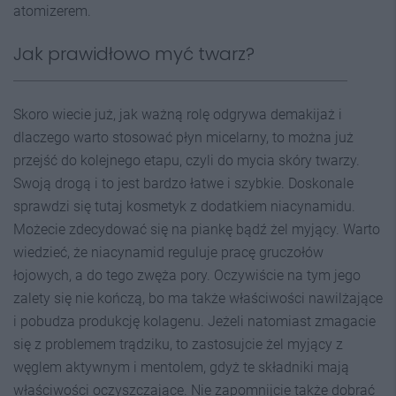
atomizerem.
Jak prawidłowo myć twarz?
Skoro wiecie już, jak ważną rolę odgrywa demakijaż i
dlaczego warto stosować płyn micelarny, to można już
przejść do kolejnego etapu, czyli do mycia skóry twarzy.
Swoją drogą i to jest bardzo łatwe i szybkie. Doskonale
sprawdzi się tutaj kosmetyk z dodatkiem niacynamidu.
Możecie zdecydować się na piankę bądź żel myjący. Warto
wiedzieć, że niacynamid reguluje pracę gruczołów
łojowych, a do tego zwęża pory. Oczywiście na tym jego
zalety się nie kończą, bo ma także właściwości nawilżające
i pobudza produkcję kolagenu. Jeżeli natomiast zmagacie
się z problemem trądziku, to zastosujcie żel myjący z
węglem aktywnym i mentolem, gdyż te składniki mają
właściwości oczyszczające. Nie zapomnijcie także dobrać