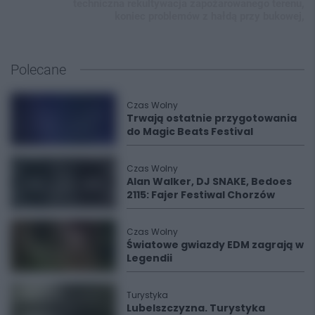
techniczna rekultywacja zapożarowanego terenu,
koniec problemów z hałdą przy bukowej,
Polecane
Czas Wolny
Trwają ostatnie przygotowania
do Magic Beats Festival
Czas Wolny
Alan Walker, DJ SNAKE, Bedoes
2115: Fajer Festiwal Chorzów
Czas Wolny
Światowe gwiazdy EDM zagrają w
Legendii
Turystyka
Lubelszczyzna. Turystyka