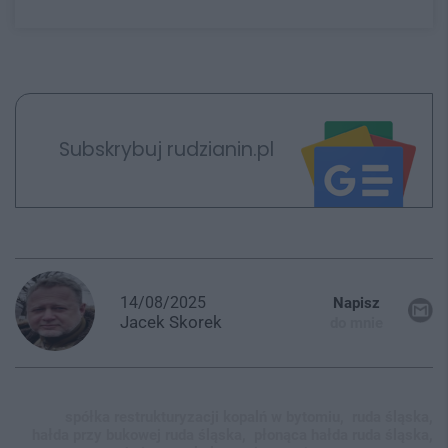
Subskrybuj rudzianin.pl
14/08/2025
Napisz
Jacek
Skorek
do mnie
spółka restrukturyzacji kopalń w bytomiu,
ruda śląska,
hałda przy bukowej ruda śląska,
płonąca hałda ruda śląska,