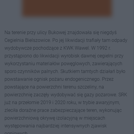
Na terenie przy ulicy Bukowej znajdowała się niegdyś
Cegielnia Bielszowice. Po jej likwidacji trafiały tam odpady
wydobywcze pochodzące z KWK Wawel. W 1992 r.
przystąpiono do likwidacji wyrobisk dawnej cegielni przy
wykorzystaniu materiałów powęglowych, zawierających
sporo czynników palnych. Skutkiem tamtych działań było
powstawanie ognisk pożaru endogenicznego. Przez
powstające na powierzchni terenu szczeliny, na
powierzchnię zaczęły wydobywać się gazy pożarowe. SRK
już na przełomie 2019 i 2020 roku, w trybie awaryjnym,
zleciła doraźne prace zabezpieczające teren, wykonując
powierzchniową okrywę izolacyjną w miejscach
występowania najbardziej intensywnych zjawisk
ogniowych.