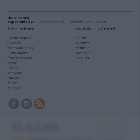
Nie zapomnij
zapoznać się z:
polityką prywatności
regulamin korzystania z portali
Twoje
miasto
Skontakuj się
z nami
Piekary Śląskie
Kontakt
Chorzów
Wydawca
Tarnowskie Góry
Redakcja
Ruda Śląska
Newsletter
Świętochłowice
Reklama
Tychy
Bytom
Katowice
Gliwice
Zabrze
Zagłębie