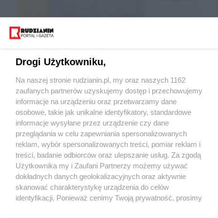
Drogi Użytkowniku,
Na naszej stronie rudzianin.pl, my oraz naszych 1162
zaufanych partnerów uzyskujemy dostęp i przechowujemy
informacje na urządzeniu oraz przetwarzamy dane
Wróć do strony głównej
osobowe, takie jak unikalne identyfikatory, standardowe
informacje wysyłane przez urządzenie czy dane
ślązag.pl
przeglądania w celu zapewniania spersonalizowanych
reklam, wybór spersonalizowanych treści, pomiar reklam i
treści, badanie odbiorców oraz ulepszanie usług. Za zgodą
0
%
Użytkownika my i Zaufani Partnerzy możemy używać
dokładnych danych geolokalizacyjnych oraz aktywnie
skanować charakterystykę urządzenia do celów
identyfikacji. Ponieważ cenimy Twoją prywatność, prosimy
o zgodę na korzystanie z tych technologii poprzez