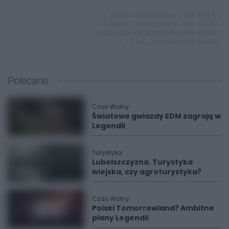
policja ruda śląska,
ruda śląska,
rozbojarz aresztowany ruda śląska,
chciał podpalić partnerkę ruda śląska,
12 lat za rozbój ruda śląska,
Polecane
Czas Wolny
Światowe gwiazdy EDM zagrają w
Legendii
Turystyka
Lubelszczyzna. Turystyka
wiejska, czy agroturystyka?
Czas Wolny
Polski Tomorrowland? Ambitne
plany Legendii