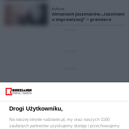
Kultura
Almanach jazzmanów „Jazzmani
o improwizacji" – premiera
REKLAMA
REKLAMA
REKLAMA
Drogi Użytkowniku,
Na naszej stronie rudzianin.pl, my oraz naszych 1160
Wydawca mediów
lokalnych
zaufanych partnerów uzyskujemy dostęp i przechowujemy