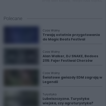
in-ny dom kultury,
festyn ruda śląska,
Polecane
Czas Wolny
Trwają ostatnie przygotowania
do Magic Beats Festival
Czas Wolny
Alan Walker, DJ SNAKE, Bedoes
2115: Fajer Festiwal Chorzów
Czas Wolny
Światowe gwiazdy EDM zagrają w
Legendii
Turystyka
Lubelszczyzna. Turystyka
wiejska, czy agroturystyka?