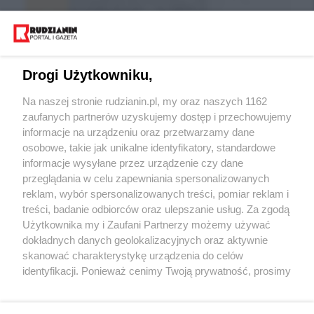
Drogi Użytkowniku,
Na naszej stronie rudzianin.pl, my oraz naszych 1162
zaufanych partnerów uzyskujemy dostęp i przechowujemy
informacje na urządzeniu oraz przetwarzamy dane
Wróć do strony głównej
osobowe, takie jak unikalne identyfikatory, standardowe
informacje wysyłane przez urządzenie czy dane
ślązag.pl
przeglądania w celu zapewniania spersonalizowanych
reklam, wybór spersonalizowanych treści, pomiar reklam i
treści, badanie odbiorców oraz ulepszanie usług. Za zgodą
0
%
Użytkownika my i Zaufani Partnerzy możemy używać
dokładnych danych geolokalizacyjnych oraz aktywnie
skanować charakterystykę urządzenia do celów
identyfikacji. Ponieważ cenimy Twoją prywatność, prosimy
o zgodę na korzystanie z tych technologii poprzez
kliknięcie „Akceptuję”. Zgoda jest dobrowolna i zawsze