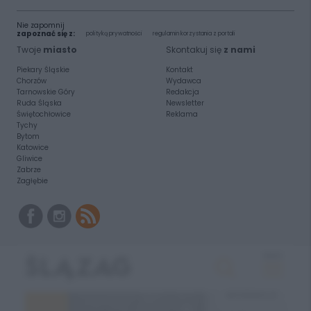
Nie zapomnij
zapoznać się z:
polityką prywatności
regulamin korzystania z portali
Twoje
miasto
Skontakuj się
z nami
Piekary Śląskie
Kontakt
Chorzów
Wydawca
Tarnowskie Góry
Redakcja
Ruda Śląska
Newsletter
Świętochłowice
Reklama
Tychy
Bytom
Katowice
Gliwice
Zabrze
Zagłębie