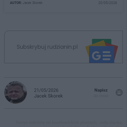
AUTOR:
Jacek Skorek
20/05/2026
Subskrybuj rudzianin.pl
21/05/2026
Napisz
Jacek
Skorek
do mnie
festyn rodzinny na kochłowickich plantach,
ruda śląska,