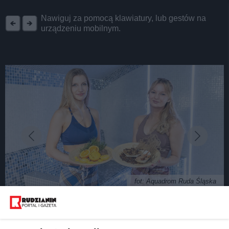
REKLAMA
Nawiguj za pomocą klawiatury, lub gestów na
urządzeniu mobilnym.
fot: Aquadrom Ruda Śląska
Festiwal saunowy "sPAROWANI" w rudzkim