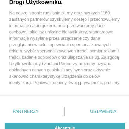
Aquadromie
Drogi Użytkowniku,
Na naszej stronie rudzianin.pl, my oraz naszych 1160
Wydawca mediów
lokalnych
zaufanych partnerów uzyskujemy dostęp i przechowujemy
informacje na urządzeniu oraz przetwarzamy dane
osobowe, takie jak unikalne identyfikatory, standardowe
informacje wysyłane przez urządzenie czy dane
1 / 3
przeglądania w celu zapewniania spersonalizowanych
reklam, wybór spersonalizowanych treści, pomiar reklam i
Peelingi aquadrom ruda
Nie zapomnij
treści, badanie odbiorców oraz ulepszanie usług. Za zgodą
zapoznać się z:
polityką prywatności
regulamin korzystania z portali
Użytkownika my i Zaufani Partnerzy możemy używać
slaska
Twoje
miasto
Skontakuj się
z nami
dokładnych danych geolokalizacyjnych oraz aktywnie
Piekary Śląskie
Kontakt
skanować charakterystykę urządzenia do celów
Chorzów
Wydawca
identyfikacji. Ponieważ cenimy Twoją prywatność, prosimy
Tarnowskie Góry
Redakcja
Ruda Śląska
Newsletter
o zgodę na korzystanie z tych technologii poprzez
Świętochłowice
Reklama
kliknięcie „Akceptuję”. Zgoda jest dobrowolna i zawsze
Tychy
możesz ją zmienić/wycofać klikając przycisk ustawień
Bytom
Katowice
prywatności znajdujący się w lewym dolnym rogu strony
REKLAMA
PARTNERZY
USTAWIENIA
Gliwice
. Niektóre rodzaje przetwarzania danych nie wymagają
Zabrze
Zagłębie
zgody użytkownika, ale masz prawo sprzeciwić się
takiemu przetwarzaniu. Preferencje będą miały
Akceptuję