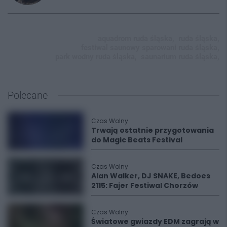
aquadrom ruda śląska,
ruda śląska,
festiwal saunowy sparowani ruda śląska,
park wodny ruda śląska,
saunarium ruda śląska,
Polecane
Czas Wolny
Trwają ostatnie przygotowania
do Magic Beats Festival
Czas Wolny
Alan Walker, DJ SNAKE, Bedoes
2115: Fajer Festiwal Chorzów
Czas Wolny
Światowe gwiazdy EDM zagrają w