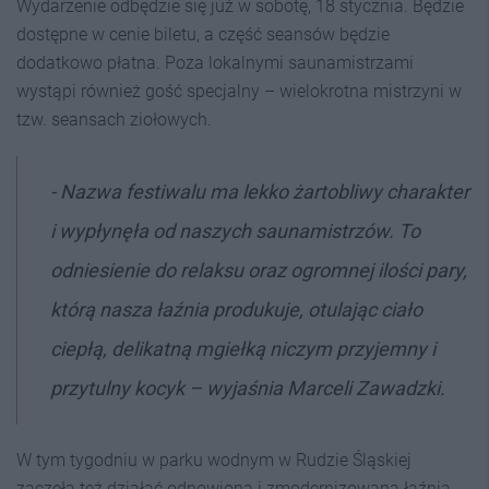
Wydarzenie odbędzie się już w sobotę, 18 stycznia. Będzie
dostępne w cenie biletu, a część seansów będzie
dodatkowo płatna. Poza lokalnymi saunamistrzami
wystąpi również gość specjalny – wielokrotna mistrzyni w
tzw. seansach ziołowych.
- Nazwa festiwalu ma lekko żartobliwy charakter
i wypłynęła od naszych saunamistrzów. To
odniesienie do relaksu oraz ogromnej ilości pary,
którą nasza łaźnia produkuje, otulając ciało
ciepłą, delikatną mgiełką niczym przyjemny i
przytulny kocyk – wyjaśnia Marceli Zawadzki.
W tym tygodniu w parku wodnym w Rudzie Śląskiej
zaczęła też działać odnowiona i zmodernizowana łaźnia