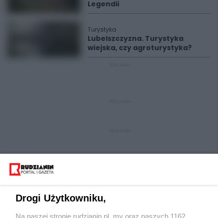
Legendii
Turystyka
Lubelszczyzna. Turystyka
wiejska, czy agroturystyka?
REKLAMA
REKLAMA
REKLAMA
Drogi Użytkowniku,
Na naszej stronie rudzianin.pl, my oraz naszych 1162