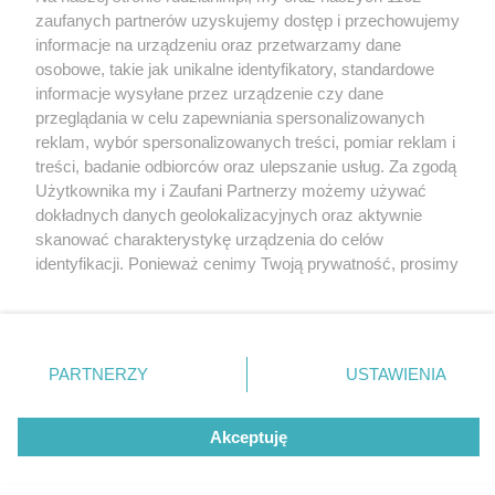
Wydawca mediów
lokalnych
zaufanych partnerów uzyskujemy dostęp i przechowujemy
informacje na urządzeniu oraz przetwarzamy dane
osobowe, takie jak unikalne identyfikatory, standardowe
informacje wysyłane przez urządzenie czy dane
przeglądania w celu zapewniania spersonalizowanych
reklam, wybór spersonalizowanych treści, pomiar reklam i
Nie zapomnij
treści, badanie odbiorców oraz ulepszanie usług. Za zgodą
zapoznać się z:
polityką prywatności
regulamin korzystania z portali
Użytkownika my i Zaufani Partnerzy możemy używać
Twoje
miasto
Skontakuj się
z nami
dokładnych danych geolokalizacyjnych oraz aktywnie
Piekary Śląskie
Kontakt
skanować charakterystykę urządzenia do celów
Chorzów
Wydawca
identyfikacji. Ponieważ cenimy Twoją prywatność, prosimy
Tarnowskie Góry
Redakcja
Ruda Śląska
Newsletter
o zgodę na korzystanie z tych technologii poprzez
Świętochłowice
Reklama
kliknięcie „Akceptuję”. Zgoda jest dobrowolna i zawsze
Tychy
możesz ją zmienić/wycofać klikając przycisk ustawień
Bytom
Katowice
prywatności znajdujący się w lewym dolnym rogu strony
PARTNERZY
USTAWIENIA
Gliwice
. Niektóre rodzaje przetwarzania danych nie wymagają
Zabrze
Zagłębie
zgody użytkownika, ale masz prawo sprzeciwić się
Akceptuję
takiemu przetwarzaniu. Preferencje będą miały
zastosowania tylko na tej witrynie.