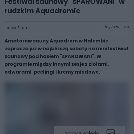
Festiwal saunowy "sPAROWANI" w
rudzkim Aquadromie
Jacek Skorek
16/01/2025 - 14:34
Amatorów sauny Aquadrom w Halembie
zaprasza już w najbliższą sobotę na minifestiwal
saunowy pod hasłem "sPAROWANI". W
programie między innymi sesje z ziołami,
odwarami, peelingi i kremy miodowe.
zobacz galerię