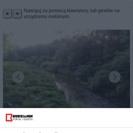
REKLAMA
Nawiguj za pomocą klawiatury, lub gestów na
urządzeniu mobilnym.
fot: Ewa Chmielewska