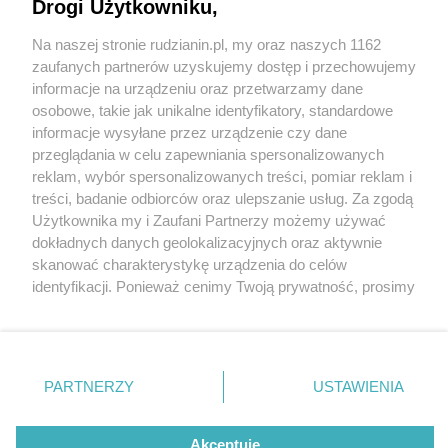
Drogi Użytkowniku,
Festiwal Miedzianka Po Drodze w Rudzie Śląskiej
Na naszej stronie rudzianin.pl, my oraz naszych 1162
Wydawca mediów
lokalnych
zaufanych partnerów uzyskujemy dostęp i przechowujemy
informacje na urządzeniu oraz przetwarzamy dane
osobowe, takie jak unikalne identyfikatory, standardowe
1 / 3
informacje wysyłane przez urządzenie czy dane
przeglądania w celu zapewniania spersonalizowanych
Dolina Kochłówki jest
reklam, wybór spersonalizowanych treści, pomiar reklam i
Nie zapomnij
treści, badanie odbiorców oraz ulepszanie usług. Za zgodą
pierwszym użytkiem
zapoznać się z:
polityką prywatności
regulamin korzystania z portali
Użytkownika my i Zaufani Partnerzy możemy używać
Twoje
miasto
Skontakuj się
z nami
dokładnych danych geolokalizacyjnych oraz aktywnie
ekologicznym w mieście
Piekary Śląskie
Kontakt
skanować charakterystykę urządzenia do celów
Chorzów
Wydawca
identyfikacji. Ponieważ cenimy Twoją prywatność, prosimy
Tarnowskie Góry
Redakcja
Ruda Śląska
Newsletter
o zgodę na korzystanie z tych technologii poprzez
Świętochłowice
Reklama
kliknięcie „Akceptuję”. Zgoda jest dobrowolna i zawsze
Tychy
możesz ją zmienić/wycofać klikając przycisk ustawień
Bytom
Katowice
prywatności znajdujący się w lewym dolnym rogu strony
REKLAMA
PARTNERZY
USTAWIENIA
Gliwice
. Niektóre rodzaje przetwarzania danych nie wymagają
Zabrze
Zagłębie
zgody użytkownika, ale masz prawo sprzeciwić się
takiemu przetwarzaniu. Preferencje będą miały
Akceptuję