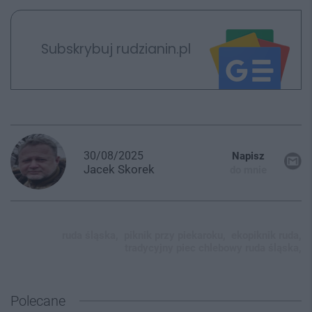
Subskrybuj rudzianin.pl
30/08/2025
Napisz
Jacek
Skorek
do mnie
ruda śląska,
piknik przy piekaroku,
ekopiknik ruda,
tradycyjny piec chlebowy ruda śląska,
Polecane