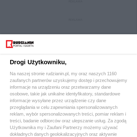
REKLAMA
REKLAMA
Drogi Użytkowniku,
Na naszej stronie rudzianin.pl, my oraz naszych 1160
Wydawca mediów
lokalnych
zaufanych partnerów uzyskujemy dostęp i przechowujemy
informacje na urządzeniu oraz przetwarzamy dane
osobowe, takie jak unikalne identyfikatory, standardowe
informacje wysyłane przez urządzenie czy dane
przeglądania w celu zapewniania spersonalizowanych
reklam, wybór spersonalizowanych treści, pomiar reklam i
Nie zapomnij
treści, badanie odbiorców oraz ulepszanie usług. Za zgodą
zapoznać się z:
polityką prywatności
regulamin korzystania z portali
Użytkownika my i Zaufani Partnerzy możemy używać
Twoje
miasto
Skontakuj się
z nami
dokładnych danych geolokalizacyjnych oraz aktywnie