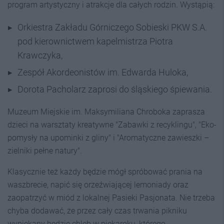
program artystyczny i atrakcje dla całych rodzin. Wystąpią:
Orkiestra Zakładu Górniczego Sobieski PKW S.A.
pod kierownictwem kapelmistrza Piotra
Krawczyka,
Zespół Akordeonistów im. Edwarda Huloka,
Dorota Pacholarz zaprosi do śląskiego śpiewania.
Muzeum Miejskie im. Maksymiliana Chroboka zaprasza
dzieci na warsztaty kreatywne "Zabawki z recyklingu", "Eko-
pomysły na upominki z gliny" i "Aromatyczne zawieszki –
zielniki pełne natury".
Klasycznie też każdy będzie mógł spróbować prania na
waszbrecie, napić się orzeźwiającej lemoniady oraz
zaopatrzyć w miód z lokalnej Pasieki Pasjonata. Nie trzeba
chyba dodawać, że przez cały czas trwania pikniku
wypiekany będzie chleb w piekaroku, którego