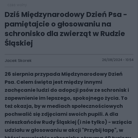
czas wolny
Dziś Międzynarodowy Dzień Psa -
pamiętajcie o głosowaniu na
schronisko dla zwierząt w Rudzie
Śląskiej
Jacek Skorek
26/08/2024 - 10:54
26 sierpnia przypada Międzynarodowy Dzień
Psa. Celem święta jest między innymi
zachęcanie ludzi do adopcji psów ze schronisk i
zapewnienie im lepszego, spokojnego życia. To
też okazja, by w mediach społecznościowych
pochwalić się zdjęciami swoich pupili. A dla
mieszkańców Rudy Śląskiej (i nie tylko) - wzięcia
udziału w głosowaniu w akcji "Przybij łapę", w