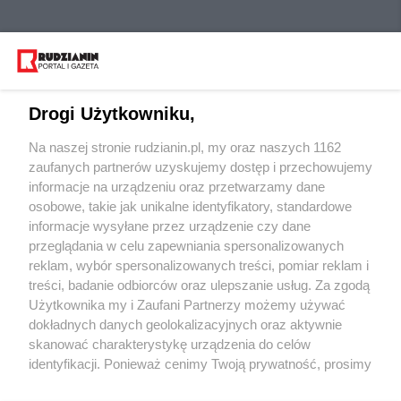
Drogi Użytkowniku,
Na naszej stronie rudzianin.pl, my oraz naszych 1162
Wydawca mediów
lokalnych
zaufanych partnerów uzyskujemy dostęp i przechowujemy
informacje na urządzeniu oraz przetwarzamy dane
osobowe, takie jak unikalne identyfikatory, standardowe
informacje wysyłane przez urządzenie czy dane
przeglądania w celu zapewniania spersonalizowanych
reklam, wybór spersonalizowanych treści, pomiar reklam i
Nie zapomnij
treści, badanie odbiorców oraz ulepszanie usług. Za zgodą
zapoznać się z:
polityką prywatności
regulamin korzystania z portali
Użytkownika my i Zaufani Partnerzy możemy używać
Twoje
miasto
Skontakuj się
z nami
dokładnych danych geolokalizacyjnych oraz aktywnie
Piekary Śląskie
Kontakt
skanować charakterystykę urządzenia do celów
Chorzów
Wydawca
identyfikacji. Ponieważ cenimy Twoją prywatność, prosimy
Tarnowskie Góry
Redakcja
Ruda Śląska
Newsletter
o zgodę na korzystanie z tych technologii poprzez
Świętochłowice
Reklama