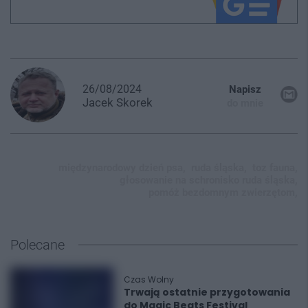
26/08/2024
Napisz
Jacek
Skorek
do mnie
międzynarodowy dzień psa,
ruda śląska,
toz fauna,
głosowanie na schronisko ruda śląska,
pomóż bezdomnym zwierzętom,
Polecane
Czas Wolny
Trwają ostatnie przygotowania
do Magic Beats Festival