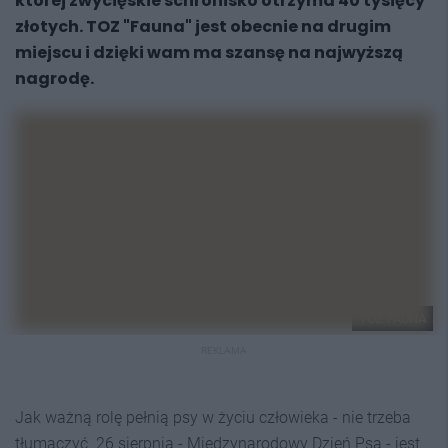
której zwycięskie schronisko otrzyma 40 tysięcy
złotych. TOZ "Fauna" jest obecnie na drugim
miejscu i dzięki wam ma szansę na najwyższą
nagrodę.
TOZ FAUNA
REKLAMA
Jak ważną rolę pełnią psy w życiu człowieka - nie trzeba
tłumaczyć. 26 sierpnia - Międzynarodowy Dzień Psa - jest