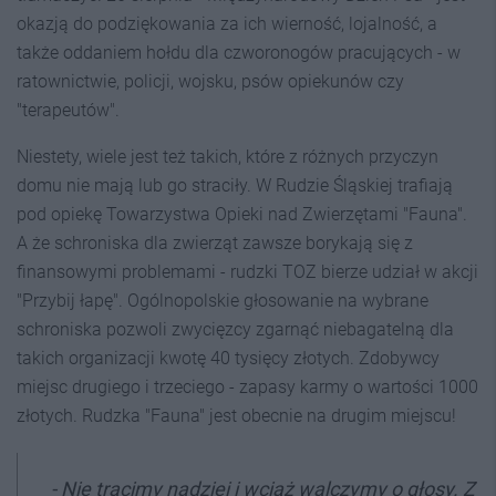
okazją do podziękowania za ich wierność, lojalność, a
także oddaniem hołdu dla czworonogów pracujących - w
ratownictwie, policji, wojsku, psów opiekunów czy
"terapeutów".
Niestety, wiele jest też takich, które z różnych przyczyn
domu nie mają lub go straciły. W Rudzie Śląskiej trafiają
pod opiekę Towarzystwa Opieki nad Zwierzętami "Fauna".
A że schroniska dla zwierząt zawsze borykają się z
finansowymi problemami - rudzki TOZ bierze udział w akcji
"Przybij łapę". Ogólnopolskie głosowanie na wybrane
schroniska pozwoli zwycięzcy zgarnąć niebagatelną dla
takich organizacji kwotę 40 tysięcy złotych. Zdobywcy
miejsc drugiego i trzeciego - zapasy karmy o wartości 1000
złotych. Rudzka "Fauna" jest obecnie na drugim miejscu!
- Nie tracimy nadziei i wciąż walczymy o głosy. Z