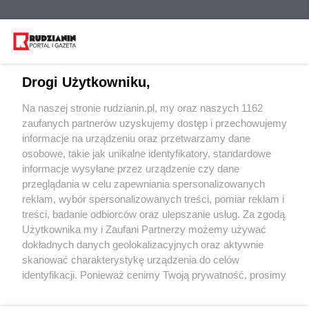
Drogi Użytkowniku,
Na naszej stronie rudzianin.pl, my oraz naszych 1162
Wydawca mediów
lokalnych
zaufanych partnerów uzyskujemy dostęp i przechowujemy
informacje na urządzeniu oraz przetwarzamy dane
osobowe, takie jak unikalne identyfikatory, standardowe
informacje wysyłane przez urządzenie czy dane
przeglądania w celu zapewniania spersonalizowanych
reklam, wybór spersonalizowanych treści, pomiar reklam i
Nie zapomnij
treści, badanie odbiorców oraz ulepszanie usług. Za zgodą
zapoznać się z:
polityką prywatności
regulamin korzystania z portali
Użytkownika my i Zaufani Partnerzy możemy używać
Twoje
miasto
Skontakuj się
z nami
dokładnych danych geolokalizacyjnych oraz aktywnie
Piekary Śląskie
Kontakt
skanować charakterystykę urządzenia do celów
Chorzów
Wydawca
identyfikacji. Ponieważ cenimy Twoją prywatność, prosimy
Tarnowskie Góry
Redakcja
Ruda Śląska
Newsletter
o zgodę na korzystanie z tych technologii poprzez
Świętochłowice
Reklama
kliknięcie „Akceptuję”. Zgoda jest dobrowolna i zawsze