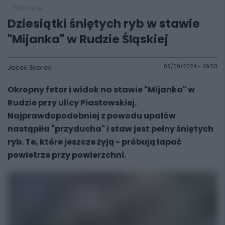
informacje
Dziesiątki śniętych ryb w stawie
"Mijanka" w Rudzie Śląskiej
Jacek Skorek
09/09/2024 - 09:58
Okropny fetor i widok na stawie "Mijanka" w
Rudzie przy ulicy Piastowskiej.
Najprawdopodobniej z powodu upałów
nastąpiła "przyducha" i staw jest pełny śniętych
ryb. Te, które jeszcze żyją - próbują łapać
powietrze przy powierzchni.