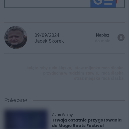
09/09/2024
Napisz
Jacek
Skorek
do mnie
śnięte ryby ruda śląska,
staw mijanka ruda śląska,
przyducha w rudzkim stawie,
ruda śląska,
straż miejska ruda śląska,
Polecane
Czas Wolny
Trwają ostatnie przygotowania
do Magic Beats Festival