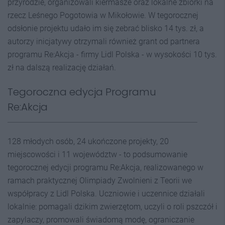
przyrodzie, organizowali kiermasze oraz lokalne zbiórki na
rzecz Leśnego Pogotowia w Mikołowie. W tegorocznej
odsłonie projektu udało im się zebrać blisko 14 tys. zł, a
autorzy inicjatywy otrzymali również grant od partnera
programu Re:Akcja - firmy Lidl Polska - w wysokości 10 tys.
zł na dalszą realizację działań.
Tegoroczna edycja Programu
Re:Akcja
128 młodych osób, 24 ukończone projekty, 20
miejscowości i 11 województw - to podsumowanie
tegorocznej edycji programu Re:Akcja, realizowanego w
ramach praktycznej Olimpiady Zwolnieni z Teorii we
współpracy z Lidl Polska. Uczniowie i uczennice działali
lokalnie: pomagali dzikim zwierzętom, uczyli o roli pszczół i
zapylaczy, promowali świadomą modę, ograniczanie