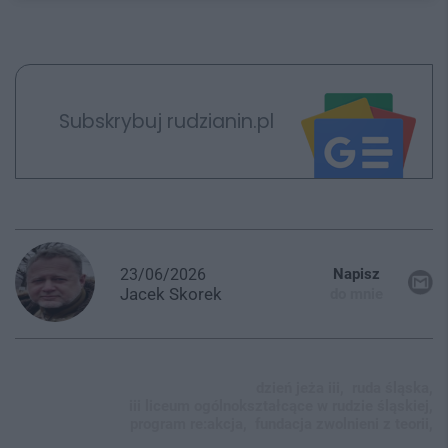
Subskrybuj rudzianin.pl
23/06/2026
Napisz
Jacek
Skorek
do mnie
dzień jeża iii,
ruda śląska,
iii liceum ogólnokształcące w rudzie śląskiej,
program re:akcja,
fundacja zwolnieni z teorii,