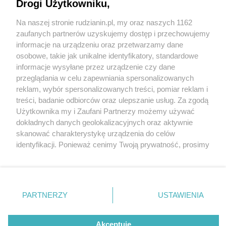
Drogi Użytkowniku,
Na naszej stronie rudzianin.pl, my oraz naszych 1162
Wydawca mediów
lokalnych
zaufanych partnerów uzyskujemy dostęp i przechowujemy
informacje na urządzeniu oraz przetwarzamy dane
osobowe, takie jak unikalne identyfikatory, standardowe
informacje wysyłane przez urządzenie czy dane
przeglądania w celu zapewniania spersonalizowanych
reklam, wybór spersonalizowanych treści, pomiar reklam i
Nie zapomnij
treści, badanie odbiorców oraz ulepszanie usług. Za zgodą
zapoznać się z:
polityką prywatności
regulamin korzystania z portali
Użytkownika my i Zaufani Partnerzy możemy używać
Twoje
miasto
Skontakuj się
z nami
fot:
dokładnych danych geolokalizacyjnych oraz aktywnie
Piekary Śląskie
Kontakt
skanować charakterystykę urządzenia do celów
Chorzów
Wydawca
Dzień dziecka z Górnikiem Zabrze i zbiórka dla
identyfikacji. Ponieważ cenimy Twoją prywatność, prosimy
Tarnowskie Góry
Redakcja
Poli Szczygieł
Ruda Śląska
Newsletter
o zgodę na korzystanie z tych technologii poprzez
Świętochłowice
Reklama
kliknięcie „Akceptuję”. Zgoda jest dobrowolna i zawsze
Tychy
2 / 2
możesz ją zmienić/wycofać klikając przycisk ustawień
Bytom
Katowice
prywatności znajdujący się w lewym dolnym rogu strony
Dzien dziecka gornik zabrze
PARTNERZY
USTAWIENIA
Gliwice
. Niektóre rodzaje przetwarzania danych nie wymagają
Zabrze
Zagłębie
zgody użytkownika, ale masz prawo sprzeciwić się
takiemu przetwarzaniu. Preferencje będą miały
Akceptuję