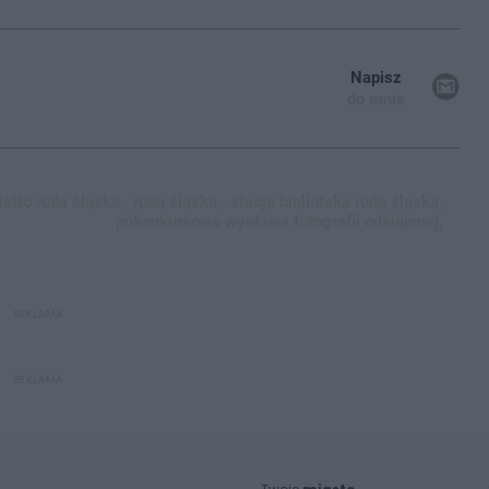
Napisz
do mnie
tło ruda śląska,
ruda śląska,
stacja biblioteka ruda śląska,
pokonkursowa wystawa fotografii odklejonej,
REKLAMA
REKLAMA