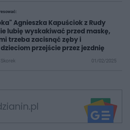
resować:
pka" Agnieszka Kapuściok z Rudy
 Nie lubię wyskakiwać przed maskę,
mi trzeba zacisnąć zęby i
dzieciom przejście przez jezdnię
 Skorek
01/02/2025
zianin.pl