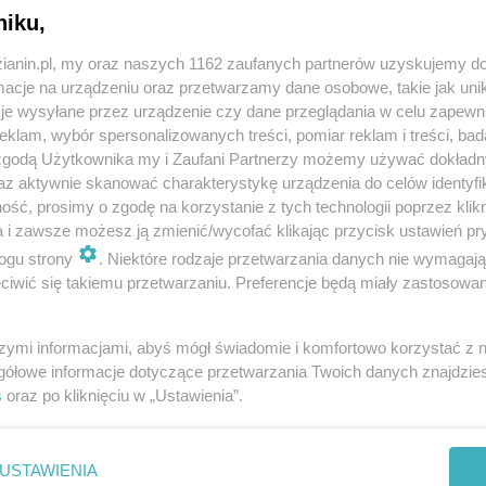
niku,
zianin.pl, my oraz naszych 1162 zaufanych partnerów uzyskujemy do
cje na urządzeniu oraz przetwarzamy dane osobowe, takie jak unika
orskiej formy prezentacji prac, które były
je wysyłane przez urządzenie czy dane przeglądania w celu zapewn
ach w poczekalni Dworca Chebzie. Dzięki
klam, wybór spersonalizowanych treści, pomiar reklam i treści, bad
 zgodą Użytkownika my i Zaufani Partnerzy możemy używać dokład
zapoznać się z intencjami autorów oraz ich
az aktywnie skanować charakterystykę urządzenia do celów identyfi
ść, prosimy o zgodę na korzystanie z tych technologii poprzez klikn
em w dziesiątkę. Statystyki bloga konkursowego
a i zawsze możesz ją zmienić/wycofać klikając przycisk ustawień pr
setki razy podczas wernisażu, co świadczy o
ogu strony
. Niektóre rodzaje przetwarzania danych nie wymagaj
ci - powiedział
Łukasz Cyrus
z Klubu
iwić się takiemu przetwarzaniu. Preferencje będą miały zastosowania
szymi informacjami, abyś mógł świadomie i komfortowo korzystać z
gółowe informacje dotyczące przetwarzania Twoich danych znajdzi
s
oraz po kliknięciu w „Ustawienia”.
 wernisażu, mogą odwiedzić wystawę "CZARNE
teka w Chebziu.
USTAWIENIA