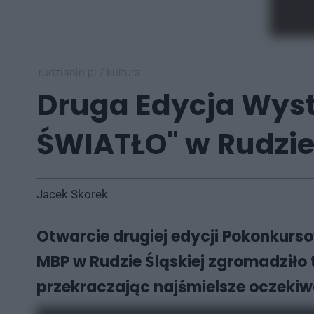
rudzianin.pl
/
kultura
Druga Edycja Wyst
ŚWIATŁO" w Rudzie 
Jacek Skorek
Otwarcie drugiej edycji Pokonkurs
MBP w Rudzie Śląskiej zgromadziło t
przekraczając najśmielsze oczekiw