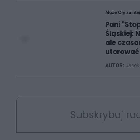
Może Cię zainte
Pani "Sto
Śląskiej:
ale czasa
utorować 
AUTOR:
Jacek
Subskrybuj rud