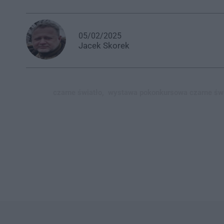
05/02/2025
Jacek
Skorek
czarne światło,
wystawa pokonkursowa czarne świa