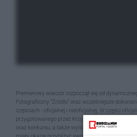
Premierowy wieczór rozpoczął się od dynamiczneg
Fotograficzny "Źródło" oraz wcześniejsze dokonani
częściach - oficjalnej i nieoficjalnej. W części ofi
przygotowanego przez Krzysztofa Stryja. Przedstawi
oraz konkursu, a także wyróżnione prace. Obecne na 
miały okazję przybliżyć swoje dzieła publiczności.