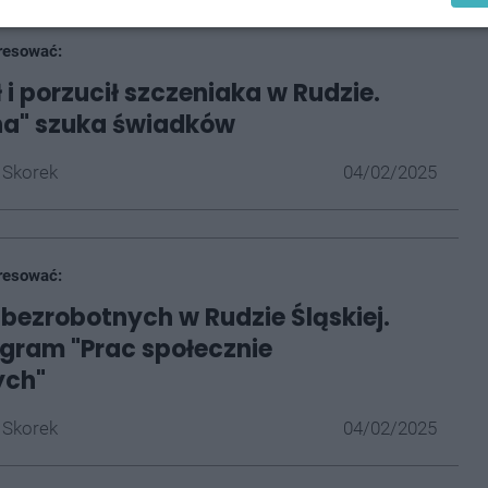
resować:
 i porzucił szczeniaka w Rudzie.
na" szuka świadków
 Skorek
04/02/2025
resować:
 bezrobotnych w Rudzie Śląskiej.
gram "Prac społecznie
ych"
 Skorek
04/02/2025