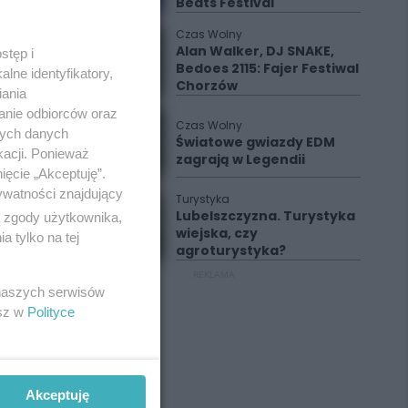
Beats Festival
Czas Wolny
Alan Walker, DJ SNAKE,
stęp i
Bedoes 2115: Fajer Festiwal
lne identyfikatory,
Chorzów
iania
anie odbiorców oraz
Czas Wolny
nych danych
Światowe gwiazdy EDM
kacji. Ponieważ
zagrają w Legendii
ięcie „Akceptuję”.
ywatności znajdujący
Turystyka
Lubelszczyzna. Turystyka
ą zgody użytkownika,
wiejska, czy
 tylko na tej
agroturystyka?
REKLAMA
 naszych serwisów
esz w
Polityce
Akceptuję