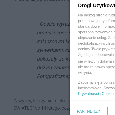
Drogi Użytkow
Na naszej stronie rud
przechowujemy informa
- Goście wyrazili uznanie dla nowat
standardowe informac
umieszczone na zbiorczych tablic
spersonalizowanych re
ulepszanie usług. Za
załączonym kodom QR, można było 
geolokalizacyjnych or
cenimy Twoją prywatno
sylwetkami, co okazało się strzał
Zgoda jest dobrowoln
pokazały, że kody były skanowane 
się w lewym dolnym r
dużym zainteresowaniu publicznoś
ale masz prawo sprzec
witrynie.
Fotograficznego "Źródło".
Zapoznaj się z poniż
internetowych. Szcze
Prywatności
i
Cookie
Wszyscy, którzy nie mieli okazji uczestniczyć w
ŚWIATŁO" do 14 lutego, oczywiście w Stacji Biblio
PARTNERZY