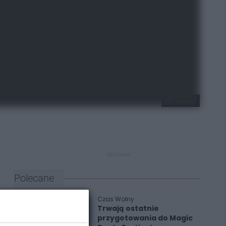
KF "Źródło"
REKLAMA
Polecane
Czas Wolny
Trwają ostatnie
przygotowania do Magic