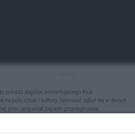
REKLAMA
o pokazu slajdów, prezentującego Klub
a na polu sztuki i kultury. Wernisaż odbył się w dwóch
cjalnej gości przywitał zapach grzanego wina,
ono historię Fotografii Odklejonej, Klubu "Źródło"
scenie artystki - Kamila Rosińska i Viola Kuniej -