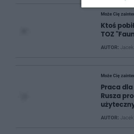
Może Cię zainte
Ktoś pobił
TOZ "Fau
AUTOR:
Jacek
Może Cię zainte
Praca dla
Rusza pro
użyteczn
AUTOR:
Jacek