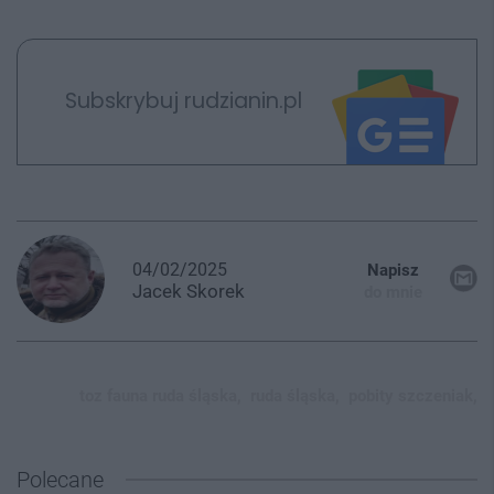
Subskrybuj rudzianin.pl
04/02/2025
Napisz
Jacek
Skorek
do mnie
toz fauna ruda śląska,
ruda śląska,
pobity szczeniak,
Polecane