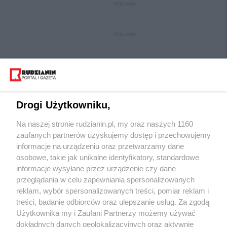
REKLAMA
REKLAMA
Drogi Użytkowniku,
Na naszej stronie rudzianin.pl, my oraz naszych 1160
Wydawca mediów
lokalnych
zaufanych partnerów uzyskujemy dostęp i przechowujemy
informacje na urządzeniu oraz przetwarzamy dane
osobowe, takie jak unikalne identyfikatory, standardowe
informacje wysyłane przez urządzenie czy dane
przeglądania w celu zapewniania spersonalizowanych
reklam, wybór spersonalizowanych treści, pomiar reklam i
Nie zapomnij
treści, badanie odbiorców oraz ulepszanie usług. Za zgodą
zapoznać się z:
polityką prywatności
regulamin korzystania z portali
Użytkownika my i Zaufani Partnerzy możemy używać
Twoje
miasto
Skontakuj się
z nami
dokładnych danych geolokalizacyjnych oraz aktywnie