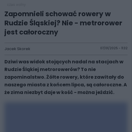
czas wolny
Zapomnieli schować rowery w
Rudzie Śląskiej? Nie - metrorower
jest całoroczny
Jacek Skorek
07/01/2025 - 11:32
Dziwi was widok stojących nadal na stacjach w
Rudzie Śląkiej metrorowerów? To nie
zapominalstwo. Żółte rowery, które zawitały do
naszego miasta z końcem lipca, są całoroczne. A
że zima niezbyt daje w kość - można jeździć.