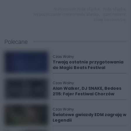
metrorower ruda śląska,
ruda śląska,
wypożyczanie roweru ruda śląska,
gzm rowery,
zimą na rowerze,
Polecane
Czas Wolny
Trwają ostatnie przygotowania
do Magic Beats Festival
Czas Wolny
Alan Walker, DJ SNAKE, Bedoes
2115: Fajer Festiwal Chorzów
Czas Wolny
Światowe gwiazdy EDM zagrają w
Legendii