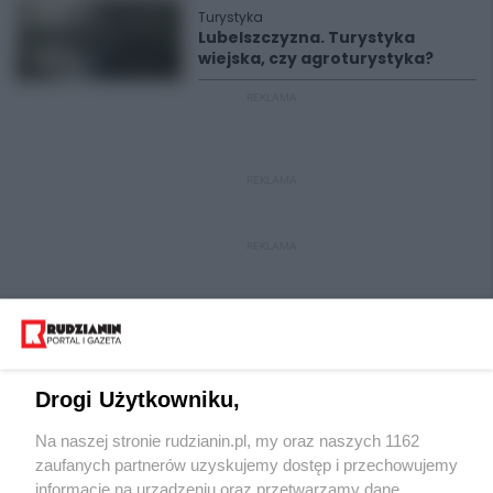
Turystyka
Lubelszczyzna. Turystyka
wiejska, czy agroturystyka?
REKLAMA
REKLAMA
REKLAMA
Drogi Użytkowniku,
Na naszej stronie rudzianin.pl, my oraz naszych 1162
Wydawca mediów
lokalnych
zaufanych partnerów uzyskujemy dostęp i przechowujemy
informacje na urządzeniu oraz przetwarzamy dane