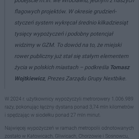
podejście m.in. we Wrocławiu, jednym z naszych
flagowych projektów. W okresie grudzień-
styczeń system wykręcał średnio kilkadziesiąt
tysięcy wypożyczeń i podobny potencjał
widzimy w GZM. To dowód na to, że miejski
rower publiczny już stał się stałym elementem
życia w polskich miastach – podkreśla
Tomasz
Wojtkiewicz
, Prezes Zarządu Grupy Nextbike.
W 2024 r. użytkownicy wypożyczyli metrorowery 1.006.989
razy, pokonując łączny dystans ponad 3,74 mln kilometrów
i spędzając w siodełku ponad 27 mln minut.
Najwięcej wypożyczeń w ramach metropolii odnotowanych
zostało w Katowicach, Gliwicach, Chorzowie i Sosnowcu,