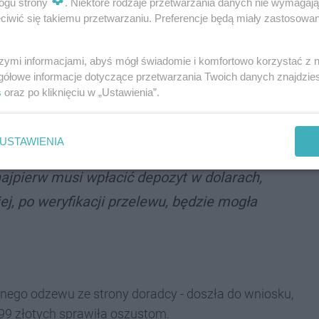
ogu strony
. Niektóre rodzaje przetwarzania danych nie wymagaj
iwić się takiemu przetwarzaniu. Preferencje będą miały zastosowania
naszego miasta
, która w swoje 48. urodziny
ieniądze. Poszukała i znalazła "ciekawą" ofertę na
szymi informacjami, abyś mógł świadomie i komfortowo korzystać z
ował pewną lokatę i wysoki zysk. Skontaktowała się i
gółowe informacje dotyczące przetwarzania Twoich danych znajdzi
sowy".
s
oraz po kliknięciu w „Ustawienia”.
USTAWIENIA
, że mężczyzna mówił ze wschodnim akcentem.
najpierw musi wpłacić depozyt w dolarach,
ej, po weryfikacji przelewu, będzie mogła
żadnego odzewu ze strony doradcy - doszła do wniosku,
999 złotych sprawiła oszustom.