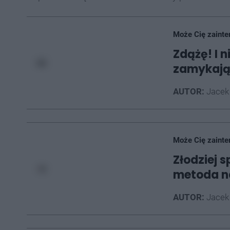
Może Cię zainte
Zdążę! I n
zamykając
AUTOR:
Jacek
Może Cię zainte
Złodziej s
metoda na
AUTOR:
Jacek