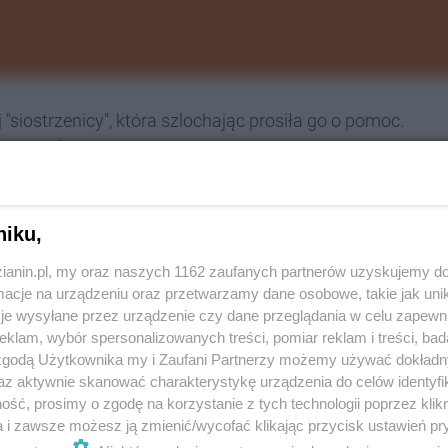
j "siostrzenicy", która szlochając prosiła go o pomoc.
na. Żeby nie poszła do więzienia - musi zapłacić.
niku,
-latka 140 tysięcy euro. Rudzianin powiedział,
zianin.pl, my oraz naszych 1162 zaufanych partnerów uzyskujemy do
 90 tysięcy złotych. Oszuści przystali na tę
cje na urządzeniu oraz przetwarzamy dane osobowe, takie jak unika
 Ciozak
z KMP w Rudzie Śląskiej.
je wysyłane przez urządzenie czy dane przeglądania w celu zapewn
klam, wybór spersonalizowanych treści, pomiar reklam i treści, bad
 zgodą Użytkownika my i Zaufani Partnerzy możemy używać dokład
az aktywnie skanować charakterystykę urządzenia do celów identyfi
ść, prosimy o zgodę na korzystanie z tych technologii poprzez klikn
nej karnacji w maseczce higienicznej na twarzy,
a i zawsze możesz ją zmienić/wycofać klikając przycisk ustawień pr