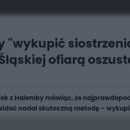
y "wykupić siostrzenic
ląskiej ofiarą oszust
latek z Halemby mówiąc, że najprawdopodo
widać nadal skuteczną metodę - wykupien