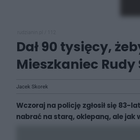
rudzianin.pl
/
112
Dał 90 tysięcy, żeb
Mieszkaniec Rudy Ś
Jacek Skorek
Wczoraj na policję zgłosił się 83-
nabrać na starą, oklepaną, ale jak 