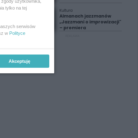
ą zgody użytkownika,
 tylko na tej
Kultura
Almanach jazzmanów
„Jazzmani o improwizacji"
 naszych serwisów
– premiera
esz w
Polityce
REKLAMA
Akceptuję