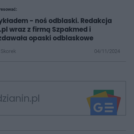
resować:
ykładem - noś odblaski. Redakcja
.pl wraz z firmą Szpakmed i
ozdawała opaski odblaskowe
 Skorek
04/11/2024
zianin.pl