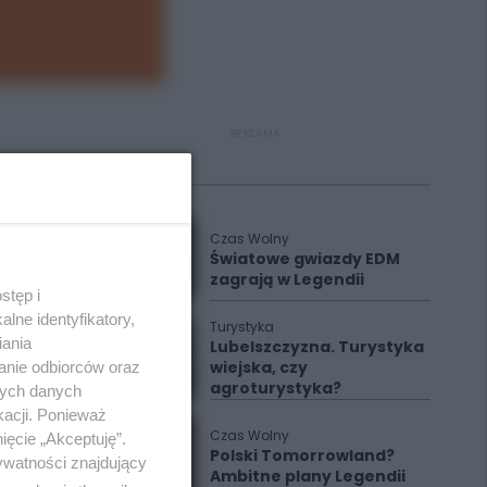
REKLAMA
Polecane
Czas Wolny
Światowe gwiazdy EDM
zagrają w Legendii
stęp i
lne identyfikatory,
Turystyka
iania
Lubelszczyzna. Turystyka
wiejska, czy
anie odbiorców oraz
agroturystyka?
nych danych
kacji. Ponieważ
Czas Wolny
ięcie „Akceptuję”.
Polski Tomorrowland?
ywatności znajdujący
Ambitne plany Legendii