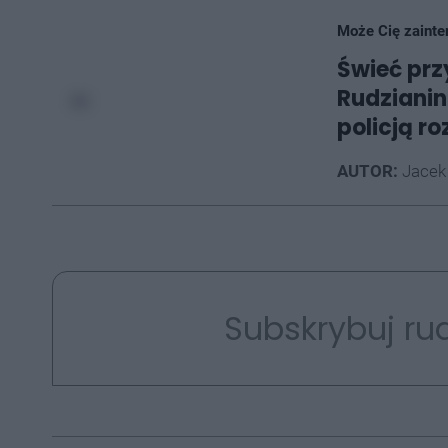
Może Cię zainte
Świeć prz
Rudzianin
policją r
AUTOR:
Jacek
Subskrybuj rud