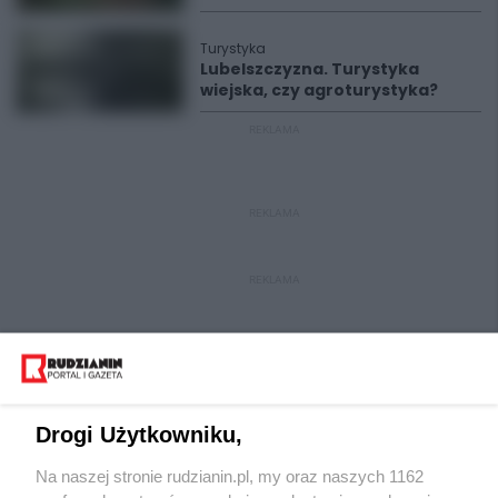
Turystyka
Lubelszczyzna. Turystyka
wiejska, czy agroturystyka?
REKLAMA
REKLAMA
REKLAMA
Drogi Użytkowniku,
Na naszej stronie rudzianin.pl, my oraz naszych 1162
Wydawca mediów
lokalnych