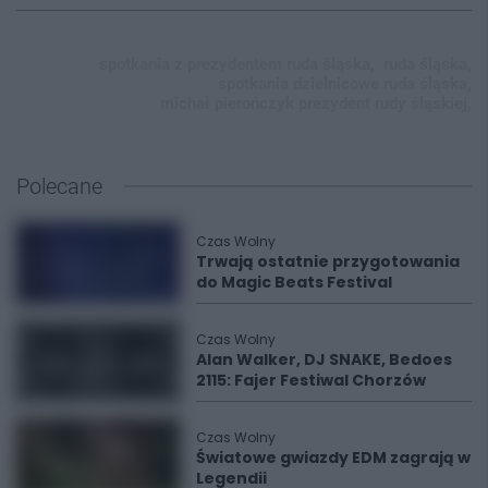
spotkania z prezydentem ruda śląska,
ruda śląska,
spotkania dzielnicowe ruda śląska,
michał pierończyk prezydent rudy śląskiej,
Polecane
Czas Wolny
Trwają ostatnie przygotowania
do Magic Beats Festival
Czas Wolny
Alan Walker, DJ SNAKE, Bedoes
2115: Fajer Festiwal Chorzów
Czas Wolny
Światowe gwiazdy EDM zagrają w
Legendii