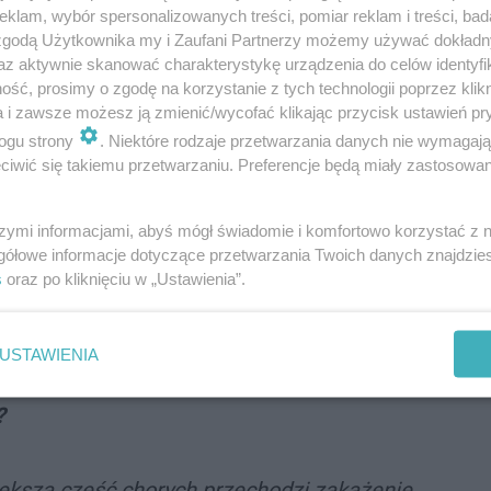
zień.
klam, wybór spersonalizowanych treści, pomiar reklam i treści, bad
 zgodą Użytkownika my i Zaufani Partnerzy możemy używać dokład
az aktywnie skanować charakterystykę urządzenia do celów identyfi
no się pomnożyć dwukrotnie, może wtedy dopiero
ść, prosimy o zgodę na korzystanie z tych technologii poprzez klikn
a i zawsze możesz ją zmienić/wycofać klikając przycisk ustawień pr
zjawiska. Szpital Tymczasowy w Pyrzowicach
ogu strony
. Niektóre rodzaje przetwarzania danych nie wymagaj
ntach. Spodziewamy się jednak, że w ciągu
iwić się takiemu przetwarzaniu. Preferencje będą miały zastosowania
 pełni - podobnie jak to miało miejsce jeszcze
onego roku. Wprawdzie obecnie mniej osób jest
szymi informacjami, abyś mógł świadomie i komfortowo korzystać z
gółowe informacje dotyczące przetwarzania Twoich danych znajdzi
eśli ułamek nowych zakażonych trafi do szpitali
s
oraz po kliknięciu w „Ustawienia”.
ca na oddziałach zakaźnych.
USTAWIENIA
choroby wywołanej nowymi szczepami wirusa
?
większa część chorych przechodzi zakażenie