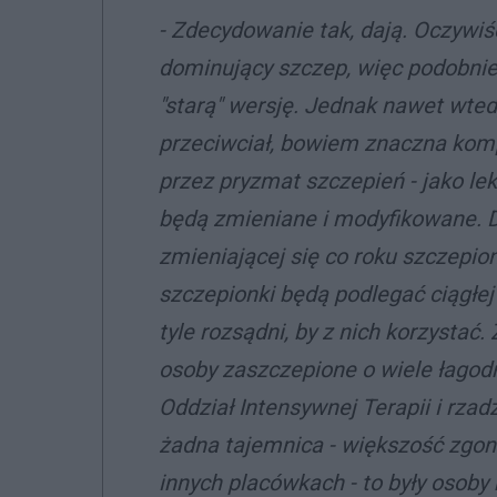
- Zdecydowanie tak, dają. Oczywiś
dominujący szczep, więc podobnie 
"starą" wersję. Jednak nawet wte
przeciwciał, bowiem znaczna kom
przez pryzmat szczepień - jako le
będą zmieniane i modyfikowane. D
zmieniającej się co roku szczepion
szczepionki będą podlegać ciągłej 
tyle rozsądni, by z nich korzystać
osoby zaszczepione o wiele łagodn
Oddział Intensywnej Terapii i rzad
żadna tajemnica - większość zgon
innych placówkach - to były osoby 