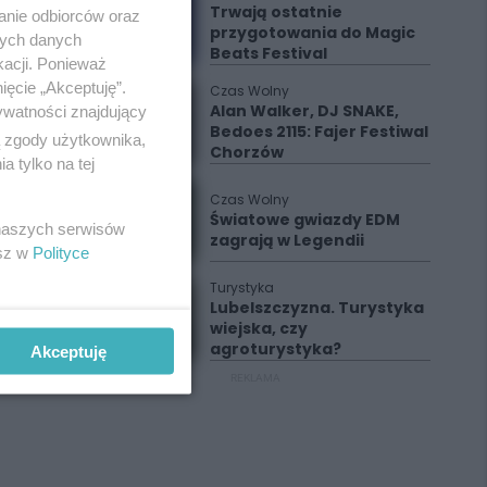
Trwają ostatnie
anie odbiorców oraz
przygotowania do Magic
nych danych
Beats Festival
kacji. Ponieważ
ięcie „Akceptuję”.
Czas Wolny
Alan Walker, DJ SNAKE,
ywatności znajdujący
Bedoes 2115: Fajer Festiwal
ą zgody użytkownika,
Chorzów
 tylko na tej
Czas Wolny
Światowe gwiazdy EDM
 naszych serwisów
zagrają w Legendii
esz w
Polityce
Turystyka
Lubelszczyzna. Turystyka
wiejska, czy
agroturystyka?
Akceptuję
REKLAMA