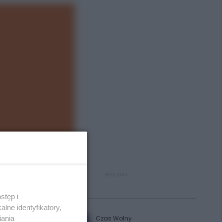
REKLAMA
Polecane
stęp i
lne identyfikatory,
iania
Czas Wolny