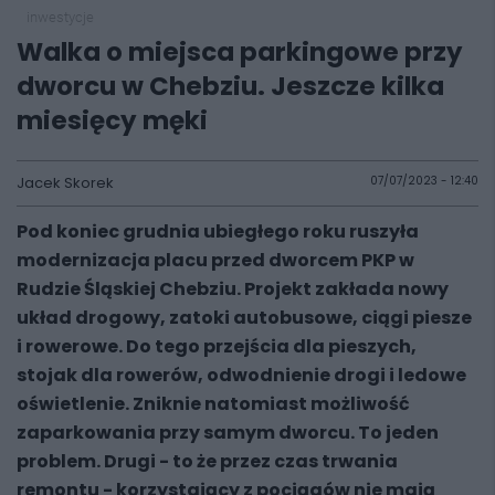
inwestycje
Walka o miejsca parkingowe przy
dworcu w Chebziu. Jeszcze kilka
miesięcy męki
Jacek Skorek
07/07/2023 - 12:40
Pod koniec grudnia ubiegłego roku ruszyła
modernizacja placu przed dworcem PKP w
Rudzie Śląskiej Chebziu. Projekt zakłada nowy
układ drogowy, zatoki autobusowe, ciągi piesze
i rowerowe. Do tego przejścia dla pieszych,
stojak dla rowerów, odwodnienie drogi i ledowe
oświetlenie. Zniknie natomiast możliwość
zaparkowania przy samym dworcu. To jeden
problem. Drugi - to że przez czas trwania
remontu - korzystający z pociągów nie mają