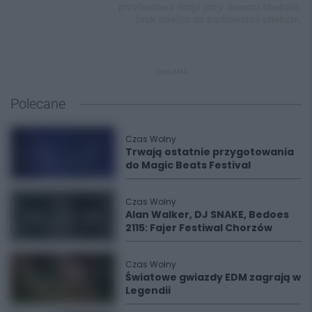
przebudowa drogi przy dworcu chebzie,
brak miejsc do parkowania chebzie,
REKLAMA
Polecane
Czas Wolny
Trwają ostatnie przygotowania
do Magic Beats Festival
Czas Wolny
Alan Walker, DJ SNAKE, Bedoes
2115: Fajer Festiwal Chorzów
Czas Wolny
Światowe gwiazdy EDM zagrają w
Legendii