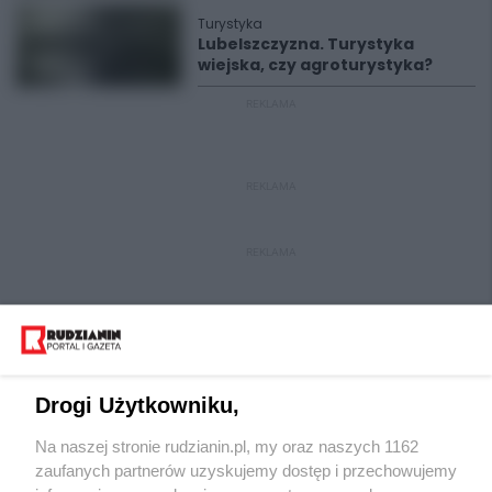
Turystyka
Lubelszczyzna. Turystyka
wiejska, czy agroturystyka?
REKLAMA
REKLAMA
REKLAMA
Drogi Użytkowniku,
Na naszej stronie rudzianin.pl, my oraz naszych 1162
Wydawca mediów
lokalnych
zaufanych partnerów uzyskujemy dostęp i przechowujemy