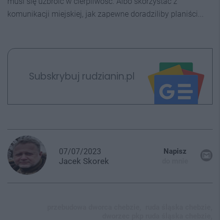
musi się uzbroić w cierpliwość. Albo skorzystać z
komunikacji miejskiej, jak zapewne doradziliby planiści...
Subskrybuj rudzianin.pl
07/07/2023
Napisz
Jacek
Skorek
do mnie
przebudowa dworca chebzie,
ruda śląska chebzie,
dworzec pkp ruda śląska chebzie,