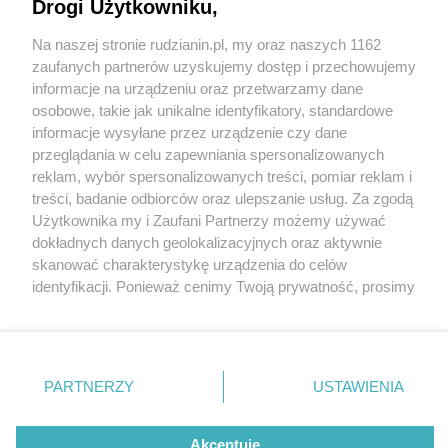
Przynajmniej w zapowiedzi
Drogi Użytkowniku,
Na naszej stronie rudzianin.pl, my oraz naszych 1162
Wydawca mediów
lokalnych
zaufanych partnerów uzyskujemy dostęp i przechowujemy
informacje na urządzeniu oraz przetwarzamy dane
osobowe, takie jak unikalne identyfikatory, standardowe
informacje wysyłane przez urządzenie czy dane
przeglądania w celu zapewniania spersonalizowanych
3 / 10
reklam, wybór spersonalizowanych treści, pomiar reklam i
Nie zapomnij
treści, badanie odbiorców oraz ulepszanie usług. Za zgodą
Joga burloch3
zapoznać się z:
polityką prywatności
regulamin korzystania z portali
Użytkownika my i Zaufani Partnerzy możemy używać
Twoje
miasto
Skontakuj się
z nami
dokładnych danych geolokalizacyjnych oraz aktywnie
Piekary Śląskie
Kontakt
skanować charakterystykę urządzenia do celów
Chorzów
Wydawca
identyfikacji. Ponieważ cenimy Twoją prywatność, prosimy
Tarnowskie Góry
Redakcja
Ruda Śląska
Newsletter
o zgodę na korzystanie z tych technologii poprzez
Świętochłowice
Reklama
kliknięcie „Akceptuję”. Zgoda jest dobrowolna i zawsze
Tychy
możesz ją zmienić/wycofać klikając przycisk ustawień
Bytom
Katowice
prywatności znajdujący się w lewym dolnym rogu strony
REKLAMA
PARTNERZY
USTAWIENIA
Gliwice
. Niektóre rodzaje przetwarzania danych nie wymagają
Zabrze
Zagłębie
zgody użytkownika, ale masz prawo sprzeciwić się
takiemu przetwarzaniu. Preferencje będą miały
Akceptuję