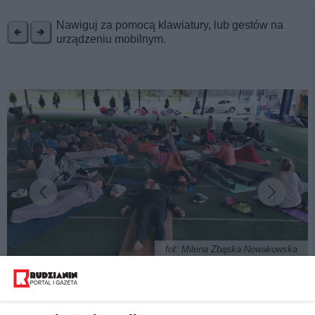
REKLAMA
Nawiguj za pomocą klawiatury, lub gestów na
urządzeniu mobilnym.
fot: Milena Zbąska-Nowakowska
Bezpłatna joga na Burlochu. I to po śląsku.