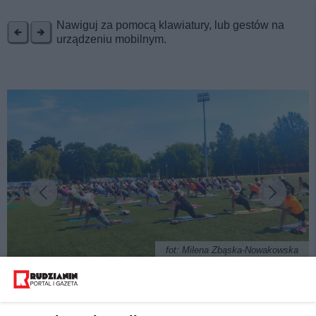
REKLAMA
Nawiguj za pomocą klawiatury, lub gestów na
urządzeniu mobilnym.
fot: Milena Zbąska-Nowakowska
Bezpłatna joga na Burlochu. I to po śląsku.