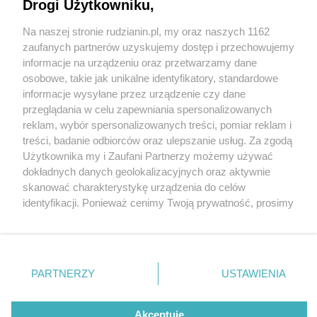
Przynajmniej w zapowiedzi
Drogi Użytkowniku,
Na naszej stronie rudzianin.pl, my oraz naszych 1162
Wydawca mediów
lokalnych
zaufanych partnerów uzyskujemy dostęp i przechowujemy
informacje na urządzeniu oraz przetwarzamy dane
osobowe, takie jak unikalne identyfikatory, standardowe
informacje wysyłane przez urządzenie czy dane
przeglądania w celu zapewniania spersonalizowanych
1 / 10
reklam, wybór spersonalizowanych treści, pomiar reklam i
Nie zapomnij
treści, badanie odbiorców oraz ulepszanie usług. Za zgodą
Joga burloch5
zapoznać się z:
polityką prywatności
regulamin korzystania z portali
Użytkownika my i Zaufani Partnerzy możemy używać
Twoje
miasto
Skontakuj się
z nami
dokładnych danych geolokalizacyjnych oraz aktywnie
Piekary Śląskie
Kontakt
skanować charakterystykę urządzenia do celów
Chorzów
Wydawca
identyfikacji. Ponieważ cenimy Twoją prywatność, prosimy
Tarnowskie Góry
Redakcja
Ruda Śląska
Newsletter
o zgodę na korzystanie z tych technologii poprzez
Świętochłowice
Reklama
kliknięcie „Akceptuję”. Zgoda jest dobrowolna i zawsze
Tychy
możesz ją zmienić/wycofać klikając przycisk ustawień
Bytom
Katowice
prywatności znajdujący się w lewym dolnym rogu strony
REKLAMA
PARTNERZY
USTAWIENIA
Gliwice
. Niektóre rodzaje przetwarzania danych nie wymagają
Zabrze
Zagłębie
zgody użytkownika, ale masz prawo sprzeciwić się
takiemu przetwarzaniu. Preferencje będą miały
Akceptuję