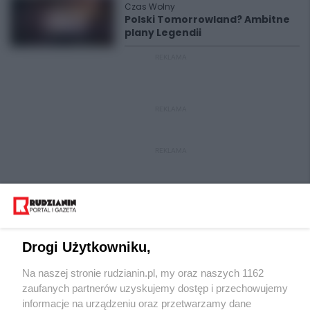
Czas Wolny
Polski Tomorrowland? Ambitne
plany Legendii
REKLAMA
REKLAMA
REKLAMA
Drogi Użytkowniku,
Na naszej stronie rudzianin.pl, my oraz naszych 1162
Wydawca mediów
lokalnych
zaufanych partnerów uzyskujemy dostęp i przechowujemy
informacje na urządzeniu oraz przetwarzamy dane