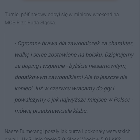
Turniej półfinałowy odbył się w miniony weekend na
MOSiR-ze Ruda Śląska.
- Ogromne brawa dla zawodniczek za charakter,
walkę i serce zostawione na boisku. Dziękujemy
za doping i wsparcie - byliście niesamowitym,
dodatkowym zawodnikiem! Ale to jeszcze nie
koniec! Już w czerwcu wracamy do gry i
powalczymy o jak najwyższe miejsce w Polsce -
mówią przedstawiciele klubu.
Nasze Bumerangi poszły jak burza i pokonały wszystkich
rywali - UKS Unię Opole 7-0, Śląsk Wrocław 5-0 i KKS