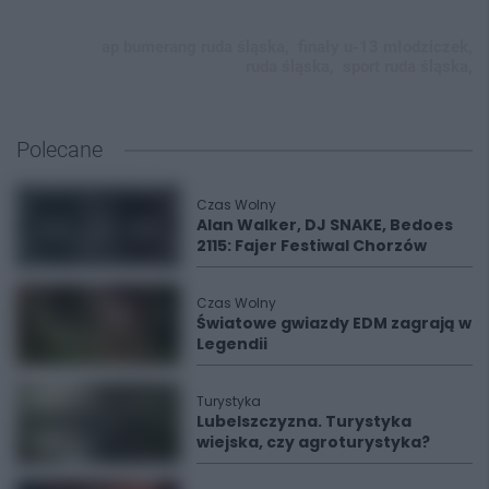
ap bumerang ruda śląska,
finały u-13 młodziczek,
ruda śląska,
sport ruda śląska,
Polecane
Czas Wolny
Alan Walker, DJ SNAKE, Bedoes
2115: Fajer Festiwal Chorzów
Czas Wolny
Światowe gwiazdy EDM zagrają w
Legendii
Turystyka
Lubelszczyzna. Turystyka
wiejska, czy agroturystyka?