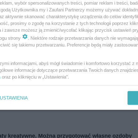
klam, wybór spersonalizowanych treści, pomiar reklam i treści, bad
i
regulamin korzystania z portali
Tarnowskie Góry
 zgodą Użytkownika my i Zaufani Partnerzy możemy używać dokład
Ruda Śląska
Świętochłowice
az aktywnie skanować charakterystykę urządzenia do celów identyfi
Tychy
ść, prosimy o zgodę na korzystanie z tych technologii poprzez klikn
Bytom
Katowice
a i zawsze możesz ją zmienić/wycofać klikając przycisk ustawień pr
Gliwice
ogu strony
. Niektóre rodzaje przetwarzania danych nie wymagaj
Zabrze
Zagłębie
iwić się takiemu przetwarzaniu. Preferencje będą miały zastosowania
szymi informacjami, abyś mógł świadomie i komfortowo korzystać z
gółowe informacje dotyczące przetwarzania Twoich danych znajdzi
s
oraz po kliknięciu w „Ustawienia”.
USTAWIENIA
aty kreatywne. Można przygotować własne ozdoby