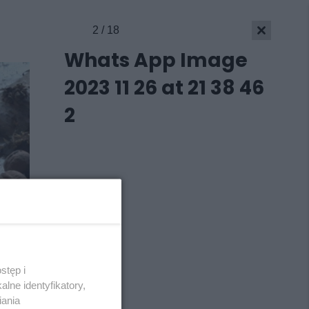
2 / 18
Whats App Image
2023 11 26 at 21 38 46
2
stęp i
Skontakuj się
z nami
lne identyfikatory,
Kontakt
iania
Wydawca