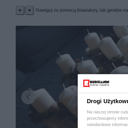
Nawiguj za pomocą klawiatury, lub gestów n
Drogi Użytkow
Na naszej stronie rud
przechowujemy informa
standardowe informac
Nie zapomnij