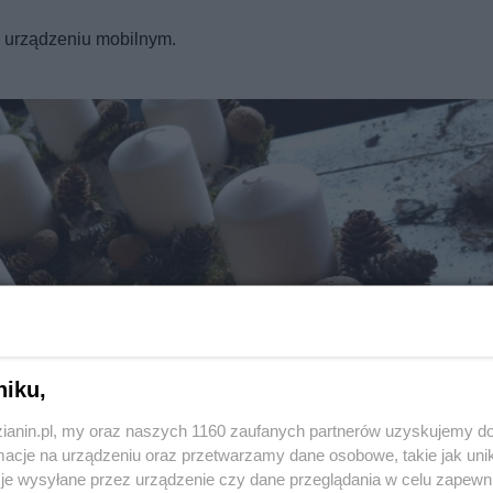
REKLAMA
a urządzeniu mobilnym.
niku,
zianin.pl, my oraz naszych 1160 zaufanych partnerów uzyskujemy do
Twoje
miasto
cje na urządzeniu oraz przetwarzamy dane osobowe, takie jak unika
Piekary Śląskie
je wysyłane przez urządzenie czy dane przeglądania w celu zapewn
Chorzów