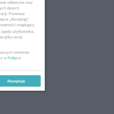
anie odbiorców oraz
Redakcja
nych danych
Newsletter
Reklama
kacji. Ponieważ
fot:
ięcie „Akceptuję”.
ywatności znajdujący
ą zgody użytkownika,
 tylko na tej
 naszych serwisów
esz w
Polityce
Akceptuję