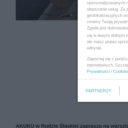
spersonalizowanych re
zapoznać się z:
polityką prywatnośc
ulepszanie usług. Za
geolokalizacyjnych or
Wydawca mediów
lokalnych
cenimy Twoją prywatno
Zgoda jest dobrowoln
się w lewym dolnym r
ale masz prawo sprzec
witrynie.
Zapoznaj się z poniż
internetowych. Szcze
Prywatności
i
Cookie
PARTNERZY
AKUKU w Rudzie Śląskiej zaprasza na warszt