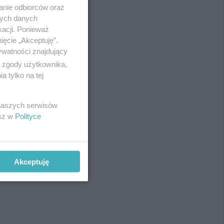
anie odbiorców oraz
nych danych
kacji. Ponieważ
ięcie „Akceptuję”.
ywatności znajdujący
ą zgody użytkownika,
 tylko na tej
 naszych serwisów
esz w
Polityce
Akceptuję