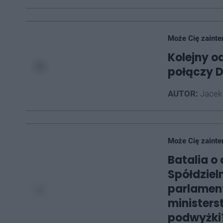
Może Cię zainte
Kolejny o
połączy D
AUTOR:
Jacek
Może Cię zainte
Batalia o 
Spółdziel
parlamen
ministers
podwyżki