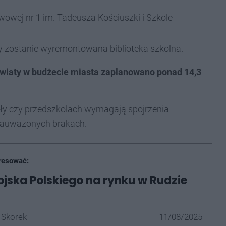
owej nr 1 im. Tadeusza Kościuszki i Szkole
 zostanie wyremontowana biblioteka szkolna.
światy w budżecie miasta zaplanowano ponad 14,3
oły czy przedszkolach wymagają spojrzenia
zauważonych brakach.
resować:
jska Polskiego na rynku w Rudzie
 Skorek
11/08/2025