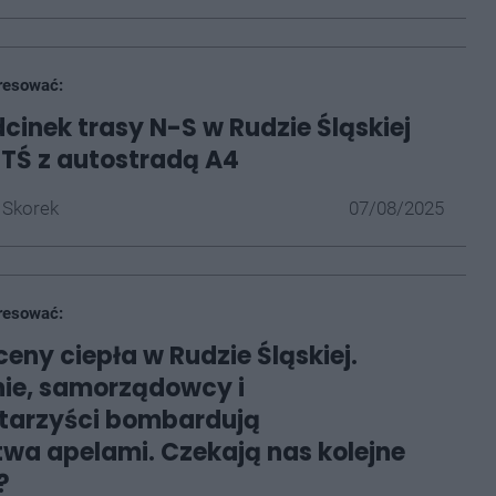
resować:
dcinek trasy N-S w Rudzie Śląskiej
TŚ z autostradą A4
 Skorek
07/08/2025
resować:
ceny ciepła w Rudzie Śląskiej.
nie, samorządowcy i
tarzyści bombardują
twa apelami. Czekają nas kolejne
?