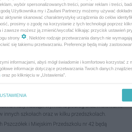
ego.
klam, wybór spersonalizowanych treści, pomiar reklam i treści, bad
 zgodą Użytkownika my i Zaufani Partnerzy możemy używać dokład
pracownia elektryczna i informatyczna.
az aktywnie skanować charakterystykę urządzenia do celów identyfi
Jana Pawła II zyska nowe orynnowanie.
ść, prosimy o zgodę na korzystanie z tych technologii poprzez klikn
a i zawsze możesz ją zmienić/wycofać klikając przycisk ustawień pr
a Clarka Hoovera wyremontowane będą dwie sale
ogu strony
. Niektóre rodzaje przetwarzania danych nie wymagaj
iwić się takiemu przetwarzaniu. Preferencje będą miały zastosowania
i Dwujęzycznymi im. Gustawa Morcinka rozpocznie
cji wodnej i elektrycznej w pracowni chemicznej.
szymi informacjami, abyś mógł świadomie i komfortowo korzystać z
gółowe informacje dotyczące przetwarzania Twoich danych znajdzi
lanowano częściowy remont dachu, remont schodów
s
oraz po kliknięciu w „Ustawienia”.
le Podstawowej nr 30 im. Karola Miarki oraz w
 Śląskiej.
USTAWIENIA
lhelma Pluty nastąpi wymiana podłóg oraz malowanie
w innych szkołach oraz w kilku przedszkolach.
h Pszczółek i Miejskim Przedszkolu nr 42 będą