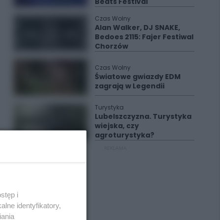
Beats Festival
Czas Wolny
Alan Walker, DJ SNAKE,
Bedoes 2115: Fajer Festiwal
Chorzów
Czas Wolny
Światowe gwiazdy EDM
zagrają w Legendii
Turystyka
Lubelszczyzna. Turystyka
wiejska, czy
agroturystyka?
REKLAMA
stęp i
lne identyfikatory,
iania