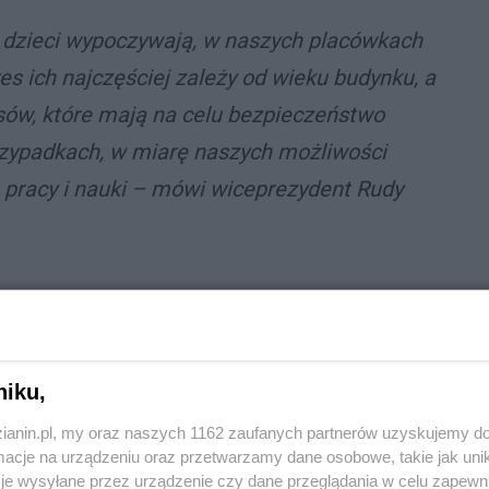
i dzieci wypoczywają, w naszych placówkach
s ich najczęściej zależy od wieku budynku, a
isów, które mają na celu bezpieczeństwo
rzypadkach, w miarę naszych możliwości
pracy i nauki – mówi wiceprezydent Rudy
lacówek oświatowych w
niku,
zianin.pl, my oraz naszych 1162 zaufanych partnerów uzyskujemy do
cje na urządzeniu oraz przetwarzamy dane osobowe, takie jak unika
odków Unii Europejskiej modernizację przejdą
je wysyłane przez urządzenie czy dane przeglądania w celu zapewn