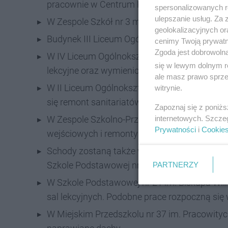
pracownie w Centrum Kształcenia Ustawiczn
spersonalizowanych re
ulepszanie usług. Za
W Zespole Szkół nr 3 modernizację przejdzie 
geolokalizacyjnych or
Budynek III Liceum Ogólnokształcącego im. 
cenimy Twoją prywatno
Zgoda jest dobrowoln
W IV Liceum Ogólnokształcącym im. Herbert
się w lewym dolnym r
lekcyjne oraz wymienione będzie oświetlenie.
ale masz prawo sprzec
W II Liceum Ogólnokształcącym z Oddziałam
witrynie.
się remont sanitariatów oraz wymiana instala
Zapoznaj się z poniż
internetowych. Szcze
W Zespole Szkolno-Przedszkolnym nr 2 zap
Prywatności
i
Cookie
wejściowych i remonty sal.
Schody zostaną także wyremontowane w Szko
Szkole Podstawowej nr 8 im. Miłośników Ziemi
PARTNERZY
W Szkole Podstawowej nr 21 im. Biskupa Wi
sal lekcyjnych. Podobne prace rozpoczną się 
W Miejskim Przedszkolu nr 37 im. Pracowityc