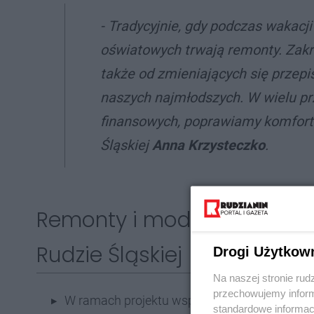
- Tradycyjnie, gdy podczas wakacj
oświatowych trwają remonty. Zakre
także od zmieniających się przep
naszych najmłodszych. W wielu p
finansowych, poprawiamy komfort 
Śląskiej
Anna Krzysteczko
.
Remonty i modernizacje p
Rudzie Śląskiej
Drogi Użytkow
Na naszej stronie rud
przechowujemy informa
W ramach projektu współfinansowanego ze śr
standardowe informac