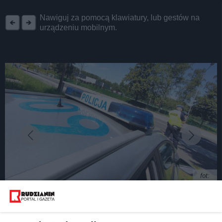
REKLAMA
Nawiguj za pomocą klawiatury, lub gestów na
urządzeniu mobilnym.
fot:
270 wykroczeń w tydzień. Długi majowy weekend