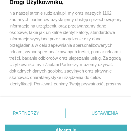
na drogach Rudy Śląskiej za nami
Drogi Użytkowniku,
Na naszej stronie rudzianin.pl, my oraz naszych 1162
Wydawca mediów
lokalnych
zaufanych partnerów uzyskujemy dostęp i przechowujemy
informacje na urządzeniu oraz przetwarzamy dane
osobowe, takie jak unikalne identyfikatory, standardowe
informacje wysyłane przez urządzenie czy dane
przeglądania w celu zapewniania spersonalizowanych
1 / 3
reklam, wybór spersonalizowanych treści, pomiar reklam i
Nie zapomnij
treści, badanie odbiorców oraz ulepszanie usług. Za zgodą
Policja ruda slaska
zapoznać się z:
polityką prywatności
regulamin korzystania z portali
Użytkownika my i Zaufani Partnerzy możemy używać
Twoje
miasto
Skontakuj się
z nami
dokładnych danych geolokalizacyjnych oraz aktywnie
Piekary Śląskie
Kontakt
skanować charakterystykę urządzenia do celów
Chorzów
Wydawca
identyfikacji. Ponieważ cenimy Twoją prywatność, prosimy
Tarnowskie Góry
Redakcja
Ruda Śląska
Newsletter
o zgodę na korzystanie z tych technologii poprzez
Świętochłowice
Reklama
kliknięcie „Akceptuję”. Zgoda jest dobrowolna i zawsze
Tychy
możesz ją zmienić/wycofać klikając przycisk ustawień
Bytom
Katowice
prywatności znajdujący się w lewym dolnym rogu strony
REKLAMA
PARTNERZY
USTAWIENIA
Gliwice
. Niektóre rodzaje przetwarzania danych nie wymagają
Zabrze
Zagłębie
zgody użytkownika, ale masz prawo sprzeciwić się
takiemu przetwarzaniu. Preferencje będą miały
Akceptuję