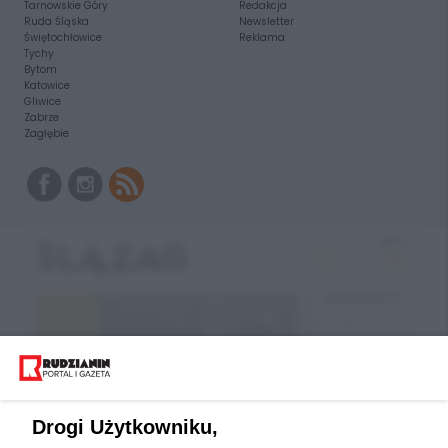
Tarnowskie Góry
Redakcja
Ruda Śląska
Newsletter
Świętochłowice
Reklama
Tychy
Bytom
Katowice
Gliwice
Zabrze
Zagłębie
Drogi Użytkowniku,