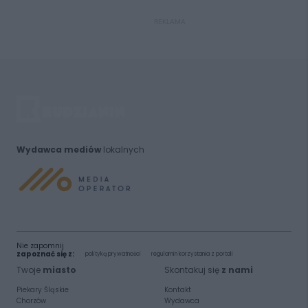
REKLAMA
Wydawca mediów
lokalnych
Nie zapomnij
zapoznać się z:
polityką prywatności
regulamin korzystania z portali
Twoje
miasto
Skontakuj się
z nami
Piekary Śląskie
Kontakt
Chorzów
Wydawca