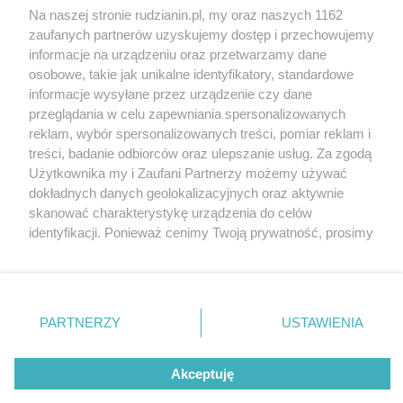
Na naszej stronie rudzianin.pl, my oraz naszych 1162
zaufanych partnerów uzyskujemy dostęp i przechowujemy
informacje na urządzeniu oraz przetwarzamy dane
Wróć do strony głównej
osobowe, takie jak unikalne identyfikatory, standardowe
informacje wysyłane przez urządzenie czy dane
ślązag.pl
przeglądania w celu zapewniania spersonalizowanych
reklam, wybór spersonalizowanych treści, pomiar reklam i
treści, badanie odbiorców oraz ulepszanie usług. Za zgodą
0
%
Użytkownika my i Zaufani Partnerzy możemy używać
dokładnych danych geolokalizacyjnych oraz aktywnie
skanować charakterystykę urządzenia do celów
identyfikacji. Ponieważ cenimy Twoją prywatność, prosimy
o zgodę na korzystanie z tych technologii poprzez
kliknięcie „Akceptuję”. Zgoda jest dobrowolna i zawsze
możesz ją zmienić/wycofać klikając przycisk ustawień
prywatności znajdujący się w lewym dolnym rogu strony
PARTNERZY
USTAWIENIA
. Niektóre rodzaje przetwarzania danych nie wymagają
zgody użytkownika, ale masz prawo sprzeciwić się
Akceptuję
takiemu przetwarzaniu. Preferencje będą miały
zastosowania tylko na tej witrynie.