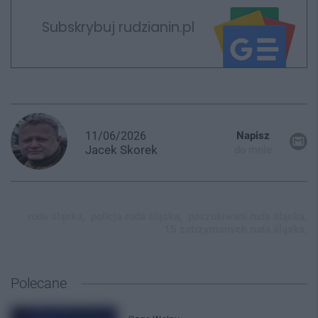
Subskrybuj rudzianin.pl
11/06/2026
Napisz
Jacek
Skorek
do mnie
ruda śląska,
policja ruda śląska,
poszukiwani ruda śląska,
15 zatrzymanych ruda śląska,
Polecane