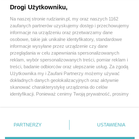
Drogi Użytkowniku,
Na naszej stronie rudzianin.pl, my oraz naszych 1162
Wydawca mediów
lokalnych
zaufanych partnerów uzyskujemy dostęp i przechowujemy
informacje na urządzeniu oraz przetwarzamy dane
osobowe, takie jak unikalne identyfikatory, standardowe
informacje wysyłane przez urządzenie czy dane
przeglądania w celu zapewniania spersonalizowanych
reklam, wybór spersonalizowanych treści, pomiar reklam i
Nie zapomnij
treści, badanie odbiorców oraz ulepszanie usług. Za zgodą
zapoznać się z:
polityką prywatności
regulamin korzystania z portali
Użytkownika my i Zaufani Partnerzy możemy używać
Twoje
miasto
Skontakuj się
z nami
dokładnych danych geolokalizacyjnych oraz aktywnie
Piekary Śląskie
Kontakt
skanować charakterystykę urządzenia do celów
Chorzów
Wydawca
identyfikacji. Ponieważ cenimy Twoją prywatność, prosimy
Tarnowskie Góry
Redakcja
Ruda Śląska
Newsletter
o zgodę na korzystanie z tych technologii poprzez
Świętochłowice
Reklama
kliknięcie „Akceptuję”. Zgoda jest dobrowolna i zawsze
Tychy
możesz ją zmienić/wycofać klikając przycisk ustawień
Bytom
Katowice
prywatności znajdujący się w lewym dolnym rogu strony
PARTNERZY
USTAWIENIA
Gliwice
. Niektóre rodzaje przetwarzania danych nie wymagają
Zabrze
Zagłębie
zgody użytkownika, ale masz prawo sprzeciwić się