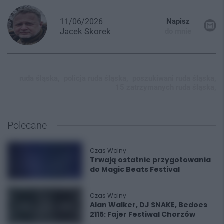
11/06/2026
Napisz
Jacek
Skorek
do mnie
ruda śląska,
policja ruda śląska,
poszukiwani ruda śląska,
15 zatrzymanych ruda śląska,
Polecane
Czas Wolny
Trwają ostatnie przygotowania
do Magic Beats Festival
Czas Wolny
Alan Walker, DJ SNAKE, Bedoes
2115: Fajer Festiwal Chorzów