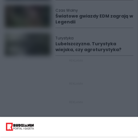
Czas Wolny
Światowe gwiazdy EDM zagrają w
Legendii
Turystyka
Lubelszczyzna. Turystyka
wiejska, czy agroturystyka?
REKLAMA
REKLAMA
REKLAMA