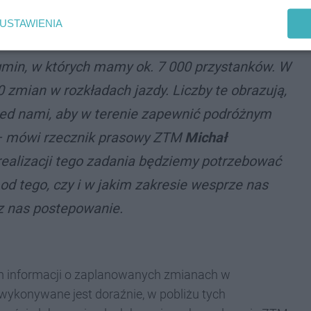
USTAWIENIA
min, w których mamy ok. 7 000 przystanków. W
zmian w rozkładach jazdy. Liczby te obrazują,
zed nami, aby w terenie zapewnić podróżnym
 – mówi rzecznik prasowy ZTM
Michał
 realizacji tego zadania będziemy potrzebować
 od tego, czy i w jakim zakresie wesprze nas
ez nas postepowanie.
om informacji o zaplanowanych zmianach w
 wykonywane jest doraźnie, w pobliżu tych