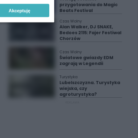
przygotowania do Magic
Beats Festival
Akceptuję
Czas Wolny
Alan Walker, DJ SNAKE,
Bedoes 2115: Fajer Festiwal
Chorzów
Czas Wolny
Światowe gwiazdy EDM
zagrają w Legendii
Turystyka
Lubelszczyzna. Turystyka
wiejska, czy
agroturystyka?
REKLAMA