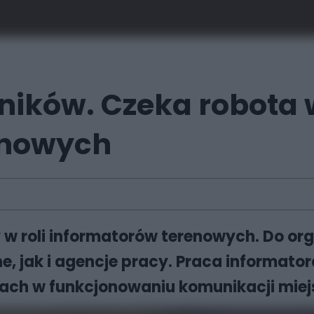
ików. Czeka robota w
enowych
w roli informatorów terenowych. Do or
e, jak i agencje pracy. Praca informato
ch w funkcjonowaniu komunikacji miejs