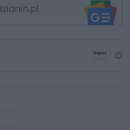
zianin.pl
Napisz
do mnie
tm śląsk,
praca ztm,
ruda śląska,
informator terenowy ztm,
REKLAMA
REKLAMA