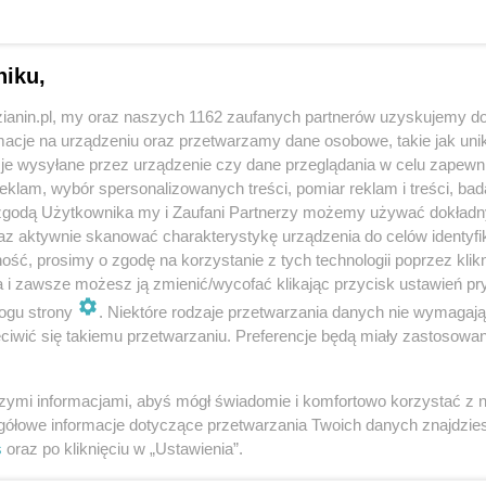
niku,
zianin.pl, my oraz naszych 1162 zaufanych partnerów uzyskujemy do
cje na urządzeniu oraz przetwarzamy dane osobowe, takie jak unika
je wysyłane przez urządzenie czy dane przeglądania w celu zapewn
klam, wybór spersonalizowanych treści, pomiar reklam i treści, bad
 zgodą Użytkownika my i Zaufani Partnerzy możemy używać dokład
az aktywnie skanować charakterystykę urządzenia do celów identyfi
ść, prosimy o zgodę na korzystanie z tych technologii poprzez klikn
a i zawsze możesz ją zmienić/wycofać klikając przycisk ustawień pr
ogu strony
. Niektóre rodzaje przetwarzania danych nie wymagaj
iwić się takiemu przetwarzaniu. Preferencje będą miały zastosowania
i informatora terenowego nawiąże współpracę z ZTM
zez firmę), wymagania będą takie same. Muszą to być
szymi informacjami, abyś mógł świadomie i komfortowo korzystać z
ą rozmawiać z ludźmi. Nieoceniona będzie znajomość
gółowe informacje dotyczące przetwarzania Twoich danych znajdzi
s
oraz po kliknięciu w „Ustawienia”.
jskiej będzie również oczekiwał od współpracowników
ych przez ZTM kamizelkach odblaskowych.