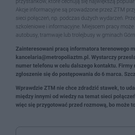
przystanków, które cechują się największą popula
Akcje informacyjne są prowadzone przez ZTM prz
sieci połączeń, np. podczas dużych wydarzeń. Pr
szkoleniowe i informacyjne. Miejscem pracy może 
autobusy, tramwaje lub trolejbusy w gminach Górn
Zainteresowani pracą informatora terenowego m
kancelaria@metropoliaztm.pl. Wystarczy przesła
numer telefonu w celu dalszego kontaktu. Firmy 
zgłoszenie się do postępowania do 6 marca. Szc
Wprawdzie ZTM nie chce zdradzić stawek, to uda
między innymi od wiedzy na temat sieci połączeń
więc się przygotować przed rozmową, bo może to