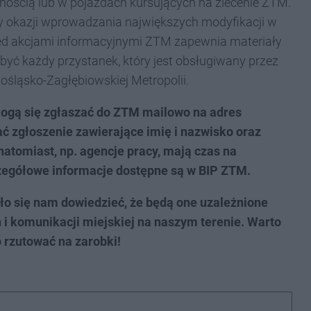
rnością lub w pojazdach kursujących na zlecenie ZTM.
y okazji wprowadzania największych modyfikacji w
zed akcjami informacyjnymi ZTM zapewnia materiały
być każdy przystanek, który jest obsługiwany przez
ośląsko-Zagłębiowskiej Metropolii.
ogą się zgłaszać do ZTM mailowo na adres
ć zgłoszenie zawierające imię i nazwisko oraz
natomiast, np. agencje pracy, mają czas na
zegółowe informacje dostępne są w BIP ZTM.
ło się nam dowiedzieć, że będą one uzależnione
 i komunikacji miejskiej na naszym terenie. Warto
 rzutować na zarobki!