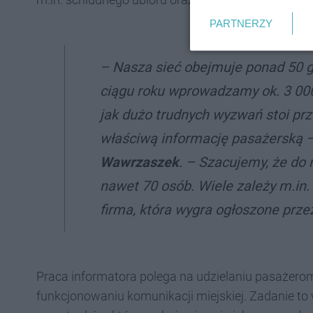
PARTNERZY
– Nasza sieć obejmuje ponad 50 g
ciągu roku wprowadzamy ok. 3 000 
jak dużo trudnych wyzwań stoi pr
właściwą informację pasażerską
Wawrzaszek
. – Szacujemy, że do
nawet 70 osób. Wiele zależy m.in.
firma, która wygra ogłoszone prz
Praca informatora polega na udzielaniu pasażer
funkcjonowaniu komunikacji miejskiej. Zadanie to