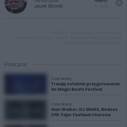
14/05/2026
Napisz
Jacek
Skorek
do mnie
metallica,
ruda śląska,
transport ztm,
dodatkowe kursy na koncert,
koncert metallica katowice,
darmowe przejazdy na koncert,
Polecane
Czas Wolny
Trwają ostatnie przygotowania
do Magic Beats Festival
Czas Wolny
Alan Walker, DJ SNAKE, Bedoes
2115: Fajer Festiwal Chorzów