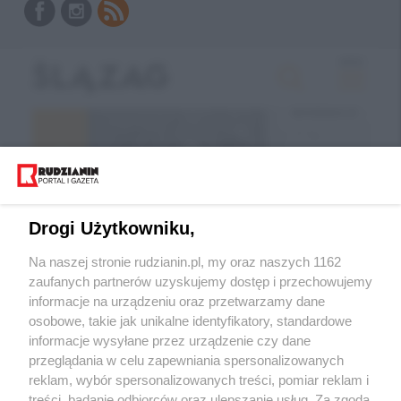
Drogi Użytkowniku,
Na naszej stronie rudzianin.pl, my oraz naszych 1162
zaufanych partnerów uzyskujemy dostęp i przechowujemy
informacje na urządzeniu oraz przetwarzamy dane
Wróć do strony głównej
osobowe, takie jak unikalne identyfikatory, standardowe
informacje wysyłane przez urządzenie czy dane
ślązag.pl
przeglądania w celu zapewniania spersonalizowanych
reklam, wybór spersonalizowanych treści, pomiar reklam i
treści, badanie odbiorców oraz ulepszanie usług. Za zgodą