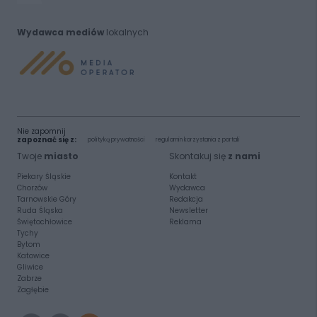
Wydawca mediów
lokalnych
Nie zapomnij
zapoznać się z:
polityką prywatności
regulamin korzystania z portali
Twoje
miasto
Skontakuj się
z nami
Piekary Śląskie
Kontakt
Chorzów
Wydawca
Tarnowskie Góry
Redakcja
Ruda Śląska
Newsletter
Świętochłowice
Reklama
Tychy
Bytom
Katowice
Gliwice
Zabrze
Zagłębie