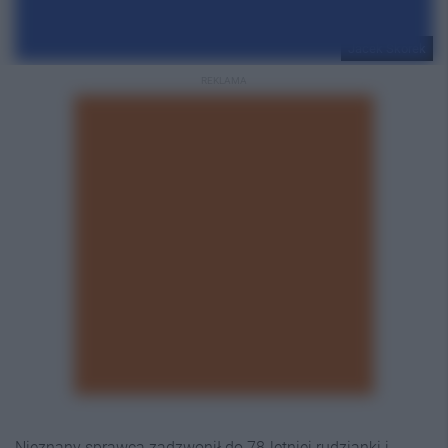
Jacek Skorek
REKLAMA
Nieznany sprawca zadzwonił do 78-letniej rudzianki i