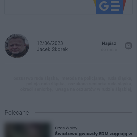
12/06/2023
Napisz
Jacek
Skorek
do mnie
oszustwo ruda śląska,
metoda na policjanta,
ruda śląska,
policja ruda śląska,
oszukana seniorka ruda śląska,
okradł seniorkę,
uwaga na oszustów w rudzie śląskiej,
Polecane
Czas Wolny
Światowe gwiazdy EDM zagrają w