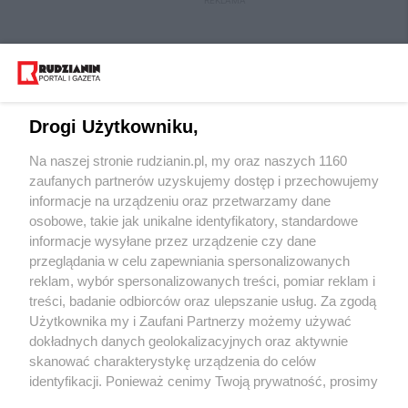
REKLAMA
Drogi Użytkowniku,
Na naszej stronie rudzianin.pl, my oraz naszych 1160
Wydawca mediów
lokalnych
zaufanych partnerów uzyskujemy dostęp i przechowujemy
informacje na urządzeniu oraz przetwarzamy dane
osobowe, takie jak unikalne identyfikatory, standardowe
informacje wysyłane przez urządzenie czy dane
przeglądania w celu zapewniania spersonalizowanych
reklam, wybór spersonalizowanych treści, pomiar reklam i
Nie zapomnij
treści, badanie odbiorców oraz ulepszanie usług. Za zgodą
zapoznać się z:
polityką prywatności
regulamin korzystania z portali
Użytkownika my i Zaufani Partnerzy możemy używać
Twoje
miasto
Skontakuj się
z nami
dokładnych danych geolokalizacyjnych oraz aktywnie
Piekary Śląskie
Kontakt
skanować charakterystykę urządzenia do celów
Chorzów
Wydawca
identyfikacji. Ponieważ cenimy Twoją prywatność, prosimy
Tarnowskie Góry
Redakcja
Ruda Śląska
Newsletter
o zgodę na korzystanie z tych technologii poprzez