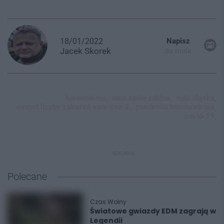
18/01/2022
Napisz
Jacek
Skorek
do mnie
koronawirus,
nauczanie zdalne,
ruda śląska,
wzrost liczby zakażeń sars-cov-2,
pandemia koronawirusa,
covid-19,
REKLAMA
Polecane
Czas Wolny
Światowe gwiazdy EDM zagrają w
Legendii