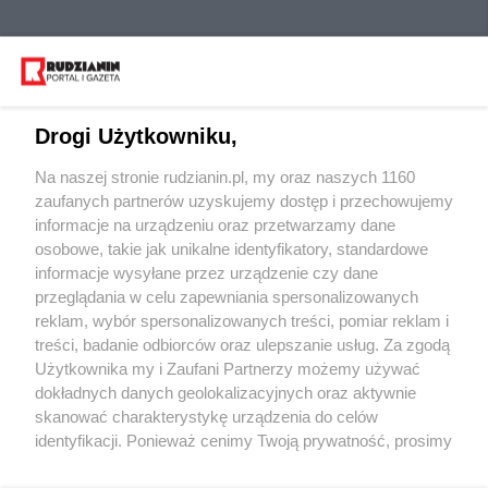
Drogi Użytkowniku,
Na naszej stronie rudzianin.pl, my oraz naszych 1160
Wydawca mediów
lokalnych
zaufanych partnerów uzyskujemy dostęp i przechowujemy
informacje na urządzeniu oraz przetwarzamy dane
osobowe, takie jak unikalne identyfikatory, standardowe
informacje wysyłane przez urządzenie czy dane
przeglądania w celu zapewniania spersonalizowanych
reklam, wybór spersonalizowanych treści, pomiar reklam i
Nie zapomnij
treści, badanie odbiorców oraz ulepszanie usług. Za zgodą
zapoznać się z:
polityką prywatności
regulamin korzystania z portali
Użytkownika my i Zaufani Partnerzy możemy używać
Twoje
miasto
Skontakuj się
z nami
dokładnych danych geolokalizacyjnych oraz aktywnie
Piekary Śląskie
Kontakt
skanować charakterystykę urządzenia do celów
Chorzów
Wydawca
identyfikacji. Ponieważ cenimy Twoją prywatność, prosimy
Tarnowskie Góry
Redakcja
Ruda Śląska
Newsletter
o zgodę na korzystanie z tych technologii poprzez
Świętochłowice
Reklama
kliknięcie „Akceptuję”. Zgoda jest dobrowolna i zawsze