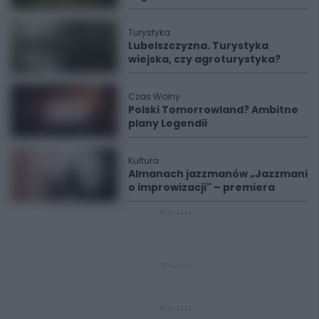
Turystyka
Lubelszczyzna. Turystyka
wiejska, czy agroturystyka?
Czas Wolny
Polski Tomorrowland? Ambitne
plany Legendii
Kultura
Almanach jazzmanów „Jazzmani
o improwizacji" – premiera
REKLAMA
REKLAMA
REKLAMA