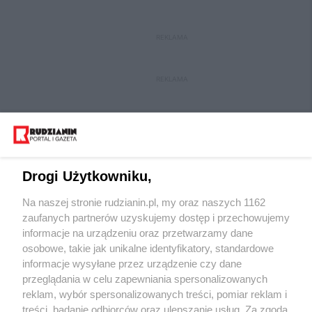
REKLAMA
REKLAMA
Drogi Użytkowniku,
Na naszej stronie rudzianin.pl, my oraz naszych 1162
Wydawca mediów
lokalnych
zaufanych partnerów uzyskujemy dostęp i przechowujemy
informacje na urządzeniu oraz przetwarzamy dane
osobowe, takie jak unikalne identyfikatory, standardowe
informacje wysyłane przez urządzenie czy dane
przeglądania w celu zapewniania spersonalizowanych
reklam, wybór spersonalizowanych treści, pomiar reklam i
Nie zapomnij
treści, badanie odbiorców oraz ulepszanie usług. Za zgodą