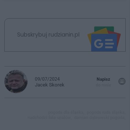
Subskrybuj rudzianin.pl
09/07/2024
Napisz
Jacek
Skorek
do mnie
pogoda dla śląska,
pogoda ruda śląska,
nadchodzi fala upałów,
damian dąbrowski pogoda,