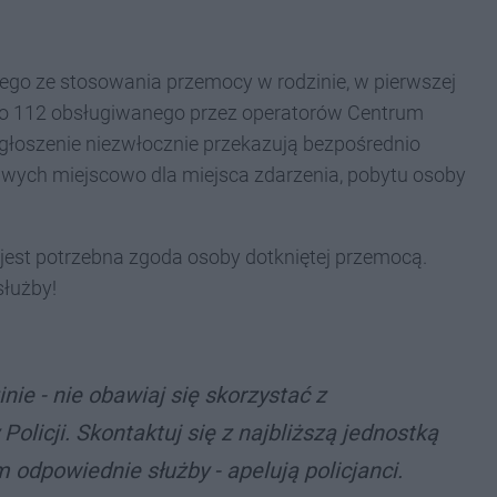
cego ze stosowania przemocy w rodzinie, w pierwszej
go 112 obsługiwanego przez operatorów Centrum
łoszenie niezwłocznie przekazują bezpośrednio
iwych miejscowo dla miejsca zdarzenia, pobytu osoby
e jest potrzebna zgoda osoby dotkniętej przemocą.
służby!
nie - nie obawiaj się skorzystać z
licji. Skontaktuj się z najbliższą jednostką
 odpowiednie służby - apelują policjanci.