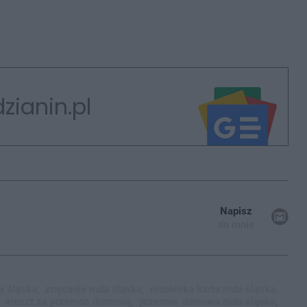
zianin.pl
Napisz
do mnie
a śląska,
znęcanie ruda śląska,
niebieska karta ruda śląska,
areszt za przemoc domową,
przemoc domowa ruda śląska,