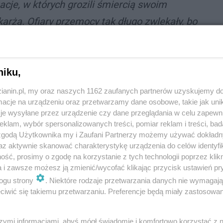
uacje, w których grozili śmiercią swoim
arżą. Ofiary przemocy tak długo zwlekały, bo
. Kiedy kobiety zdecydowały się na
 zostali zatrzymani przez mundurowych - mówi
 Rudzie Śląskiej. - Gdy przebywali w policyjnej
niku,
owodowe, przesłuchali pokrzywdzone i świadków.
zianin.pl, my oraz naszych 1162 zaufanych partnerów uzyskujemy do
cje na urządzeniu oraz przetwarzamy dane osobowe, takie jak unika
kuratora, obaj agresorzy zostali przez sąd
je wysyłane przez urządzenie czy dane przeglądania w celu zapewn
klam, wybór spersonalizowanych treści, pomiar reklam i treści, bad
 zgodą Użytkownika my i Zaufani Partnerzy możemy używać dokład
az aktywnie skanować charakterystykę urządzenia do celów identyfi
ść, prosimy o zgodę na korzystanie z tych technologii poprzez klikn
a i zawsze możesz ją zmienić/wycofać klikając przycisk ustawień pr
oku znęcał się psychicznie nad żoną. Z kolei 42-latek
ogu strony
. Niektóre rodzaje przetwarzania danych nie wymagaj
ęcał się psychicznie nad jej małoletnią córką. Obu
iwić się takiemu przetwarzaniu. Preferencje będą miały zastosowania
szymi informacjami, abyś mógł świadomie i komfortowo korzystać z