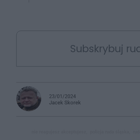
Subskrybuj rud
23/01/2024
Jacek
Skorek
nie reagujesz akceptujesz,
policja ruda śląska,
rud