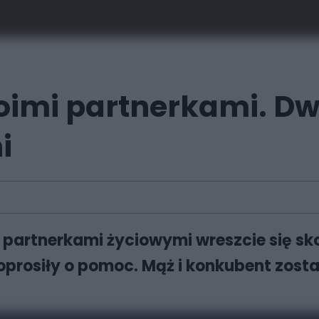
woimi partnerkami. D
i
d partnerkami życiowymi wreszcie się s
poprosiły o pomoc. Mąż i konkubent zos