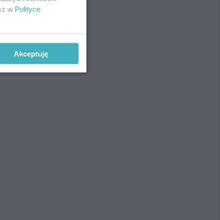
esz w
Polityce
Akceptuję