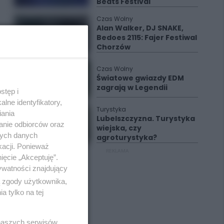
Beats Festival
Czas Wolny
Alan Walker, DJ SNAKE,
Bedoes 2115: Fajer Festiwal
Chorzów
Czas Wolny
Światowe gwiazdy EDM
zagrają w Legendii
stęp i
lne identyfikatory,
Turystyka
iania
Lubelszczyzna. Turystyka
anie odbiorców oraz
wiejska, czy
nych danych
agroturystyka?
kacji. Ponieważ
REKLAMA
ięcie „Akceptuję”.
ywatności znajdujący
ą zgody użytkownika,
 tylko na tej
 naszych serwisów